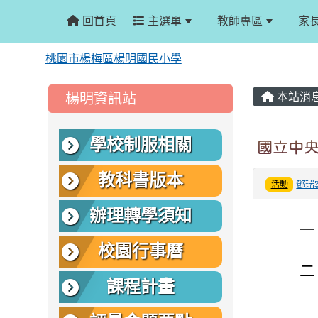
回首頁
主選單
教師專區
家
桃園市楊梅區楊明國民小學
:::
:::
楊明資訊站
本站消
學校制服相關
國立中央
教科書版本
鄧瑞
活動
辦理轉學須知
一
校園行事曆
二
課程計畫