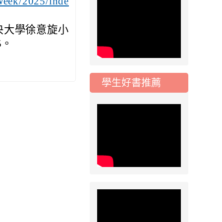
Week/2025/inde
五年級常態編班結果
公告
央大學徐意旋小
2026-07-31
公告
05。
學校對面建案申請8
月份「施工車輛臨
停」一案，請各位用
學生好書推薦
路人留意
2026-07-17
公告
公告-115年桃園市運
動會國小游泳比賽楊
梅區代表選手 集訓及
比賽通知