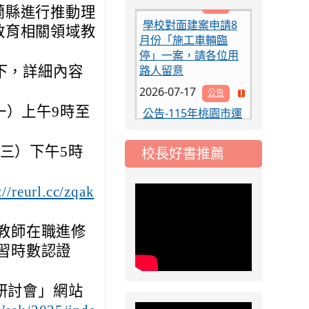
學校對面建案申請8
蘭縣進行推動理
月份「施工車輛臨
教育相關領域教
停」一案，請各位用
路人留意
下，詳細內容
2026-07-17
公告
公告-115年桃園市運
一）上午9時至
動會國小游泳比賽楊
梅區代表選手 集訓及
。
比賽通知
期三）下午5時
校長好書推薦
2026-08-06
公告
115年桃園市運動會國
小游泳比賽楊梅區代
://reurl.cc/zqak
表選手服裝領取通知
2026-08-05
重要
教師在職進修
115學年度課後照顧
習時數認證
服務班教師甄選簡章
2026-08-03
重要
研討會」網站
115學年度一、三、