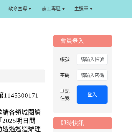
政令宣導
志工專區
主選單
:::
:::
會員登入
2026-08-06
公告
115年桃園市運動會國
小游泳比賽楊梅區代
帳號
表選手服裝領取通知
2026-08-05
重要
密碼
115學年度課後照顧
服務班教師甄選簡章
記
登入
45300171
2026-08-03
重要
住我
115學年度一、三、
五年級常態編班結果
邀請各領域閱讀
公告
025明日閱
即時快訊
2026-07-31
公告
動透過巡迴辦理