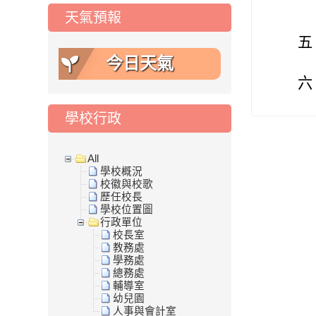
天氣預報
五
今日天氣
六
學校行政
All
學校概況
校徽與校歌
歷任校長
學校位置圖
行政單位
校長室
教務處
學務處
總務處
輔導室
幼兒園
人事與會計室