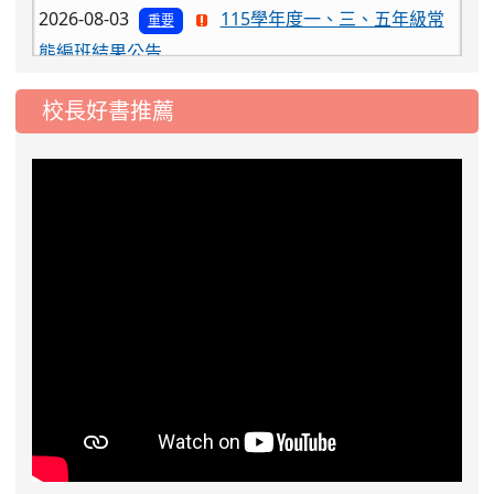
態編班結果公告
2026-07-31
學校對面建案申請8月份「施
公告
工車輛臨停」一案，請各位用路人留意
校長好書推薦
2026-07-17
公告-115年桃園市運動會國小
公告
游泳比賽楊梅區代表選手 集訓及比賽通知
2026-08-06
公告115年桃園市運動會國小游泳比賽
楊梅區代表選手服裝領取通知
2026-08-05
115學年度課後照顧服務班教
重要
師甄選簡章
2026-08-03
115學年度一、三、五年級常
重要
態編班結果公告
2026-07-31
學校對面建案申請8月份「施
公告
工車輛臨停」一案，請各位用路人留意
2026-07-17
公告-115年桃園市運動會國小
公告
游泳比賽楊梅區代表選手 集訓及比賽通知