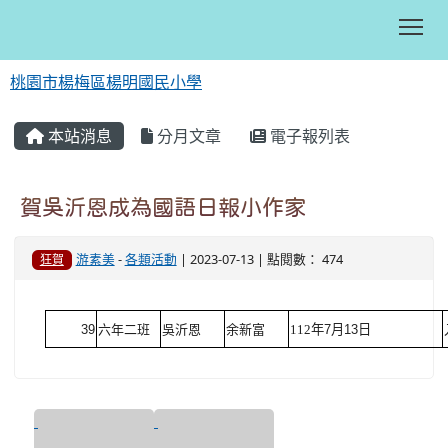
Tog
桃園市楊梅區楊明國民小學
:::
本站消息
分月文章
電子報列表
賀吳沂恩成為國語日報小作家
游素美
-
各類活動
| 2023-07-13 | 點閱數： 474
狂賀
39
六年二班
吳沂恩
余新富
112
年
7
月
13
日