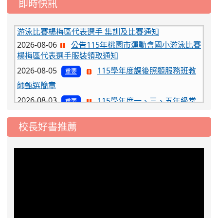
即時快訊
2026-08-06
公告115年桃園市運動會國小游泳比賽
楊梅區代表選手服裝領取通知
2026-08-05
115學年度課後照顧服務班教
重要
師甄選簡章
2026-08-03
115學年度一、三、五年級常
重要
態編班結果公告
2026-07-31
學校對面建案申請8月份「施
公告
校長好書推薦
工車輛臨停」一案，請各位用路人留意
2026-07-17
公告-115年桃園市運動會國小
公告
游泳比賽楊梅區代表選手 集訓及比賽通知
2026-08-06
公告115年桃園市運動會國小游泳比賽
楊梅區代表選手服裝領取通知
2026-08-05
115學年度課後照顧服務班教
重要
師甄選簡章