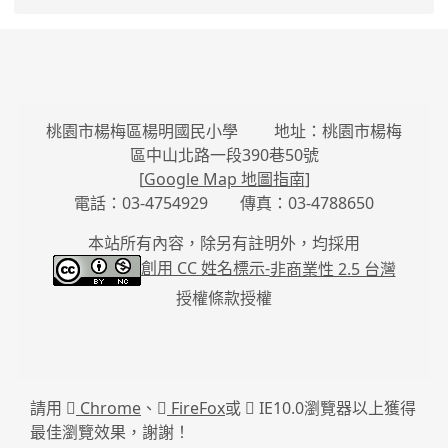
桃園市楊梅區楊明國民小學 地址：桃園市楊梅
區中山北路一段390巷50號
[
Google Map 地圖指南
]
電話：03-4754929 傳真：03-4788650
本站所有內容，除另有註明外，均採用
創用 CC 姓名標示-
非商業性 2.5 台灣
授權條款授權
請用
Chrome
、
FireFox
或
IE10.0瀏覽器以上獲得
最佳瀏覽效果，謝謝！