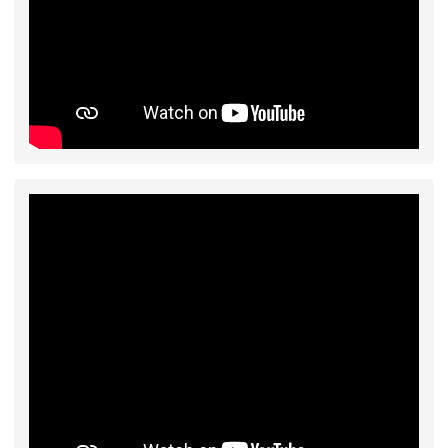
2026-08-03
115學年度一、三、五年級常
重要
態編班結果公告
2026-07-31
學校對面建案申請8月份「施
公告
工車輛臨停」一案，請各位用路人留意
2026-07-17
公告-115年桃園市運動會國小
公告
游泳比賽楊梅區代表選手 集訓及比賽通知