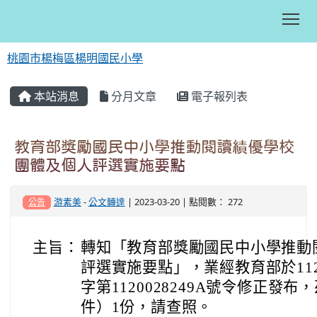
Tog
桃園市楊梅區楊明國民小學
:::
本站消息
分月文章
電子報列表
教育部獎勵國民中小學推動閱讀績優學校
團體及個人評選實施要點
游素美
-
公文轉達
| 2023-03-20 | 點閱數： 272
公告
主旨：
轉知「教育部獎勵國民中小學推動
評選實施要點」，業經教育部於11
字第1120028249A號令修正發
件）1份，請查照。