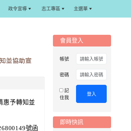
表選手服裝領取通知
政令宣導
志工專區
主選單
:::
2026-08-05
重要
115學年度課後照顧
服務班教師甄選簡章
:::
2026-08-03
會員登入
重要
115學年度一、三、
五年級常態編班結果
帳號
轉知並協助宣
公告
2026-07-31
公告
密碼
學校對面建案申請8
月份「施工車輛臨
記
停」一案，請各位用
登入
住我
路人留意
，請惠予轉知並
2026-07-17
公告
公告-115年桃園市運
即時快訊
動會國小游泳比賽楊
800149號函
梅區代表選手 集訓及