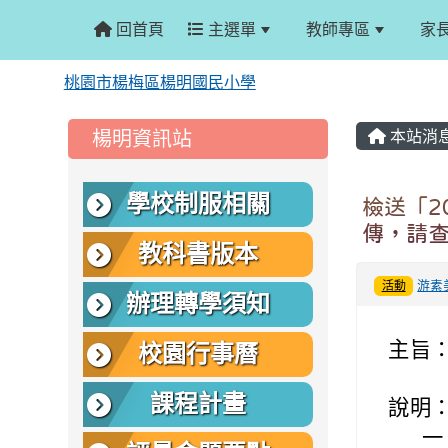
回首頁
主選單
教師專區
家
桃園市楊梅區楊明國民小學
:::
:::
楊明資訊站
本站消
學校制服相關
檢送「2
傳，請
教科書版本
游素
活動
辦理轉學須知
主旨
校園行事曆
課程計畫
說明
一