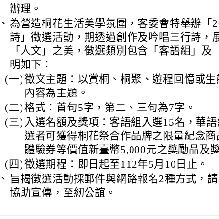
辦理。
、
為營造桐花生活美學氛圍，客委會特舉辦「20
詩」徵選活動，期透過創作及吟唱三行詩，
「人文」之美，徵選類別包含「客語組」及
明如下：
(一)
徵文主題：以賞桐、桐聚、遊程回憶或生
內容為主題。
(二)
格式：首句5字，第二、三句為7字。
(三)
入選名額及獎項：客語組入選15名，華語
選者可獲得桐花祭合作品牌之限量紀念商
體驗券等價值新臺幣5,000元之獎勵品及
(四)
徵選期程：即日起至112年5月10日止。
、
旨揭徵選活動採郵件與網路報名2種方式，
協助宣傳，至紉公誼。