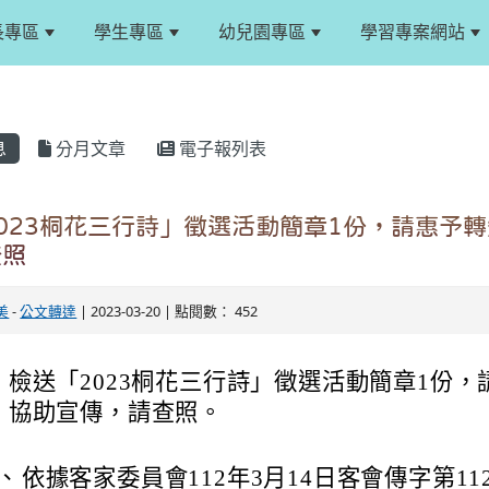
長專區
學生專區
幼兒園專區
學習專案網站
息
分月文章
電子報列表
023桐花三行詩」徵選活動簡章1份，請惠予
查照
美
-
公文轉達
| 2023-03-20 | 點閱數： 452
：
檢送「2023桐花三行詩」徵選活動簡章1份
協助宣傳，請查照。
：
、
依據客家委員會112年3月14日客會傳字第1126