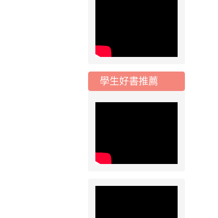
2026-07-17
公告
公告-115年桃園市運
動會國小游泳比賽楊
梅區代表選手 集訓及
比賽通知
學生好書推薦