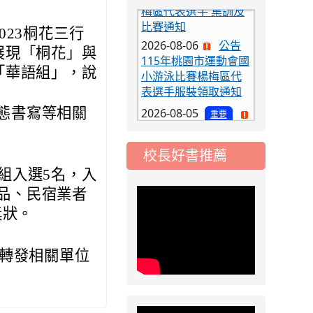
比賽通知
2026-08-06
公告
23桐花三行
115年桃園市運動會國
展現「桐花」與
小游泳比賽楊梅區代
「華語組」，說
表選手服裝領取通知
2026-08-05
重要
態書寫等相關
115學年度課後照顧
服務班教師甄選簡章
校長好書推薦
2026-08-03
重要
組入選5名，入
115學年度一、三、
五年級常態編班結果
品、民宿業者
公告
獎狀。
2026-07-31
公告
學校對面建案申請8
請轉發相關單位
月份「施工車輛臨
停」一案，請各位用
路人留意