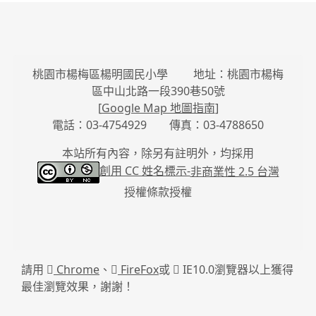
桃園市楊梅區楊明國民小學 地址：桃園市楊梅
區中山北路一段390巷50號
[
Google Map 地圖指南
]
電話：03-4754929 傳真：03-4788650
本站所有內容，除另有註明外，均採用
創用 CC 姓名標示-
非商業性 2.5 台灣
授權條款授權
請用
Chrome
、
FireFox
或
IE10.0瀏覽器以上獲得
最佳瀏覽效果，謝謝！