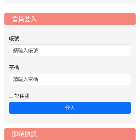
:::
會員登入
帳號
密碼
2026-08-06
公告115年桃園市運動會國小游泳比賽
楊梅區代表選手服裝領取通知
2026-08-05
115學年度課後照顧服務班教
重要
師甄選簡章
記住我
2026-08-03
115學年度一、三、五年級常
重要
登入
態編班結果公告
2026-07-31
學校對面建案申請8月份「施
公告
工車輛臨停」一案，請各位用路人留意
即時快訊