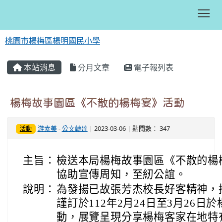
Tog
桃園市楊梅區楊明國民小學
:::
本站消息
分月文章
電子報列表
楊梅故事園區《不散的楊梅宴》活動
游素美
-
公文轉達
| 2023-03-06 | 點閱數： 347
活動
主旨：
檢送本局楊梅故事園區《不散的楊
協助宣傳周知，至紉公誼。
說明：
為發揚已故張芳杰校長好客精神，
謹訂於112年2月24日至3月26
動，展覽呈現分享楊梅客家在地特