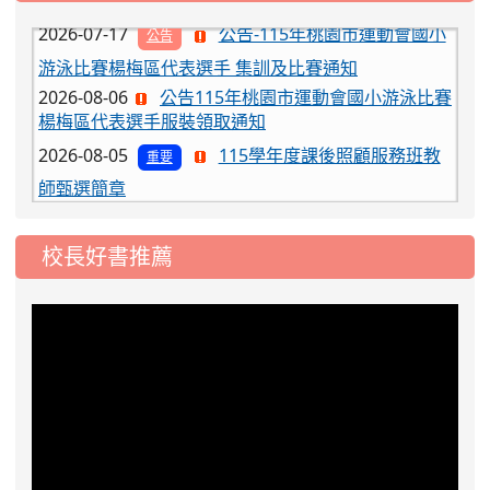
2026-07-17
公告-115年桃園市運動會國小
公告
游泳比賽楊梅區代表選手 集訓及比賽通知
2026-08-06
公告115年桃園市運動會國小游泳比賽
楊梅區代表選手服裝領取通知
2026-08-05
115學年度課後照顧服務班教
重要
師甄選簡章
2026-08-03
115學年度一、三、五年級常
重要
態編班結果公告
校長好書推薦
2026-07-31
學校對面建案申請8月份「施
公告
工車輛臨停」一案，請各位用路人留意
2026-07-17
公告-115年桃園市運動會國小
公告
游泳比賽楊梅區代表選手 集訓及比賽通知