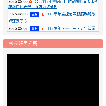
楊梅區代表選手服裝領取通知
2026-08-05
115學年度課後照顧服務班教
重要
師甄選簡章
2026-08-03
115學年度一、三、五年級常
重要
態編班結果公告
2026-07-31
學校對面建案申請8月份「施
公告
校長好書推薦
工車輛臨停」一案，請各位用路人留意
2026-07-17
公告-115年桃園市運動會國小
公告
游泳比賽楊梅區代表選手 集訓及比賽通知
2026-08-06
公告115年桃園市運動會國小游泳比賽
楊梅區代表選手服裝領取通知
2026-08-05
115學年度課後照顧服務班教
重要
師甄選簡章
2026-08-03
115學年度一、三、五年級常
重要
態編班結果公告