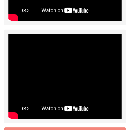
2026-07-31
學校對面建案申請8月份「施
公告
工車輛臨停」一案，請各位用路人留意
2026-07-17
公告-115年桃園市運動會國小
公告
游泳比賽楊梅區代表選手 集訓及比賽通知