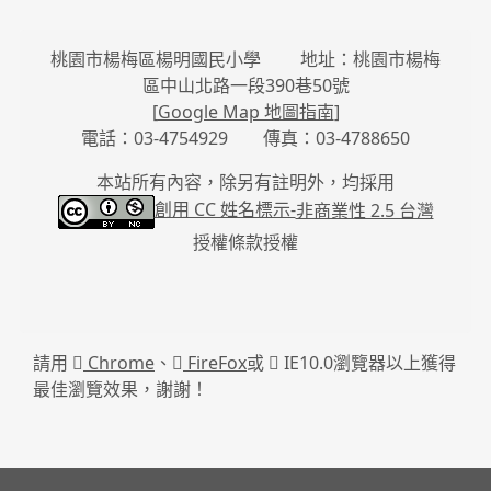
桃園市楊梅區楊明國民小學 地址：桃園市楊梅
區中山北路一段390巷50號
[
Google Map 地圖指南
]
電話：03-4754929 傳真：03-4788650
本站所有內容，除另有註明外，均採用
創用 CC 姓名標示-
非商業性 2.5 台灣
授權條款授權
請用
Chrome
、
FireFox
或
IE10.0瀏覽器以上獲得
最佳瀏覽效果，謝謝！