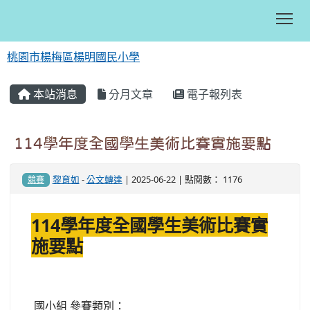
Tog
桃園市楊梅區楊明國民小學
:::
本站消息
分月文章
電子報列表
114學年度全國學生美術比賽實施要點
黎育如
-
公文轉達
| 2025-06-22 | 點閱數： 1176
競賽
114學年度全國學生美術比賽實
施要點
國小組 參賽類別：