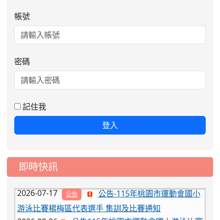
帳號
密碼
2026-08-06
公告115年桃園市運動會國小游泳比賽
楊梅區代表選手服裝領取通知
2026-08-05
115學年度課後照顧服務班教
重要
師甄選簡章
記住我
2026-08-03
115學年度一、三、五年級常
重要
登入
態編班結果公告
2026-07-31
學校對面建案申請8月份「施
公告
工車輛臨停」一案，請各位用路人留意
即時快訊
2026-07-17
公告-115年桃園市運動會國小
公告
游泳比賽楊梅區代表選手 集訓及比賽通知
2026-08-06
公告115年桃園市運動會國小游泳比賽
楊梅區代表選手服裝領取通知