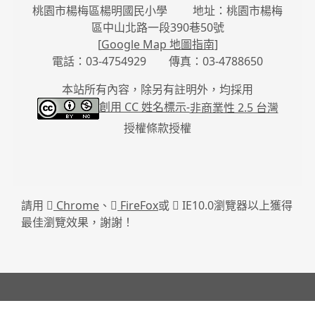
桃園市楊梅區楊明國民小學 地址：桃園市楊梅
區中山北路一段390巷50號
[
Google Map 地圖指南
]
電話：03-4754929 傳真：03-4788650
本站所有內容，除另有註明外，均採用
創用 CC 姓名標示-
非商業性 2.5 台灣
授權條款授權
請用
Chrome
、
FireFox
或
IE10.0瀏覽器以上獲得
最佳瀏覽效果，謝謝！