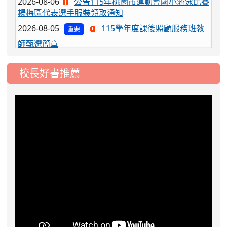
2026-08-05
115學年度課後照顧服務班教
重要
師甄選簡章
2026-08-03
115學年度一、三、五年級常
重要
態編班結果公告
校長好書推薦
2026-07-31
學校對面建案申請8月份「施
公告
工車輛臨停」一案，請各位用路人留意
2026-07-17
公告-115年桃園市運動會國小
公告
游泳比賽楊梅區代表選手 集訓及比賽通知