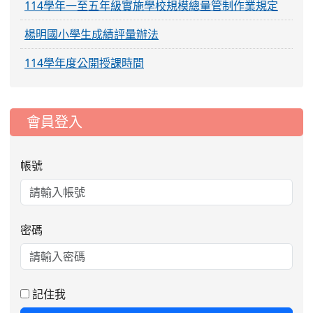
114學年一至五年級實施學校規模總量管制作業規定
楊明國小學生成績評量辦法
114學年度公開授課時間
:::
會員登入
帳號
密碼
2026-08-06
公告115年桃園市運動會國小游泳比賽
楊梅區代表選手服裝領取通知
2026-08-05
115學年度課後照顧服務班教
重要
師甄選簡章
記住我