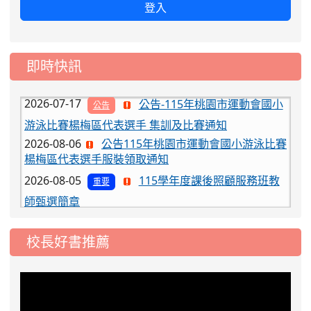
2026-08-03
115學年度一、三、五年級常
重要
登入
態編班結果公告
2026-07-31
學校對面建案申請8月份「施
公告
即時快訊
工車輛臨停」一案，請各位用路人留意
2026-07-17
公告-115年桃園市運動會國小
公告
游泳比賽楊梅區代表選手 集訓及比賽通知
2026-08-06
公告115年桃園市運動會國小游泳比賽
楊梅區代表選手服裝領取通知
2026-08-05
115學年度課後照顧服務班教
重要
師甄選簡章
2026-08-03
115學年度一、三、五年級常
重要
態編班結果公告
校長好書推薦
2026-07-31
學校對面建案申請8月份「施
公告
工車輛臨停」一案，請各位用路人留意
2026-07-17
公告-115年桃園市運動會國小
公告