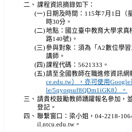
二、
課程資訊摘錄如下：
(一)
日期及時間：115年7月1日（
時30分。
(二)
地點：國立臺中教育大學求真樓
路140號)。
(三)
參與對象：須為「A2數位學習
講師。
(四)
課程代碼：5621333。
(五)
請至全國教師在職進修資訊網
ce.edu.tw），亦可使用Google表
le/5qyoqsuf8QDm1iGK8）。
三、
請貴校鼓勵教師踴躍報名參加，
登記。
四、
聯繫窗口：梁小姐，04-2218-1064。
il.ntcu.edu.tw。