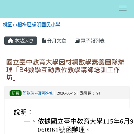
Tog
桃園市楊梅區楊明國民小學
:::
本站消息
分月文章
電子報列表
國立臺中教育大學因材網數學素養團隊辦
理「B4數學互動數位教學講師培訓工作
坊」
簡歆瑜
-
研習進修
| 2026-06-15 | 點閱數： 91
研習
說明：
一、
依據國立臺中教育大學115年6月9
060961號函辦理。