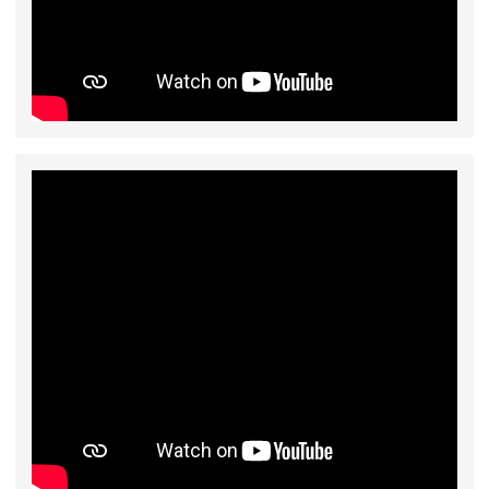
2026-07-31
學校對面建案申請8月份「施
公告
工車輛臨停」一案，請各位用路人留意
2026-07-17
公告-115年桃園市運動會國小
公告
游泳比賽楊梅區代表選手 集訓及比賽通知