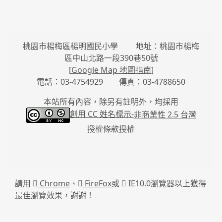
桃園市楊梅區楊明國民小學 地址：桃園市楊梅
區中山北路一段390巷50號
[
Google Map 地圖指南
]
電話：03-4754929 傳真：03-4788650
本站所有內容，除另有註明外，均採用
創用 CC 姓名標示-
非商業性 2.5 台灣
授權條款授權
請用
Chrome
、
FireFox
或
IE10.0瀏覽器以上獲得
最佳瀏覽效果，謝謝！