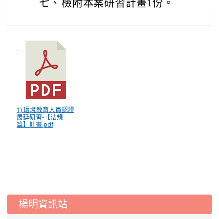
七、
檢附本案研習計畫1份。
1) 環境教育人員認證
展延研習-【法規
篇】計畫.pdf
:::
楊明資訊站