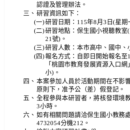
認證及管理辦法。
三、
研習資訊如下：
(一)
研習日期：115年8月3日(星期一
(二)
研習地點：保生國小視聽教室(
21號)。
(三)
研習人數：本市高中、國中、
(四)
報名方式：自即日開始報名至1
「桃園市教育發展資源入口網
小)。
四、
本案參加人員於活動期間在不影
原則下，准予公（差）假登記。
五、
全程參與本研習者，將核發環境
3小時。
六、
如有相關問題請洽保生國小教務
4732054分機212。