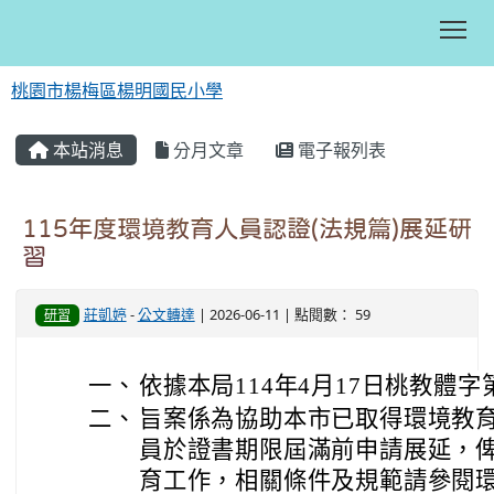
Tog
桃園市楊梅區楊明國民小學
:::
本站消息
分月文章
電子報列表
115年度環境教育人員認證(法規篇)展延研
習
莊凱婷
-
公文轉達
| 2026-06-11 | 點閱數： 59
研習
一、
依據本局114年4月17日桃教體字第
二、
旨案係為協助本市已取得環境教
員於證書期限屆滿前申請展延，
育工作，相關條件及規範請參閱