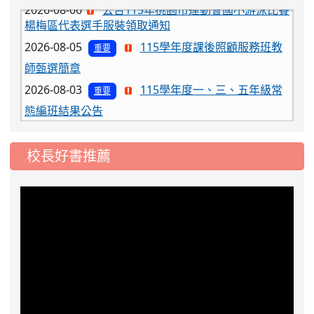
楊梅區代表選手服裝領取通知
2026-08-05
115學年度課後照顧服務班教
重要
師甄選簡章
2026-08-03
115學年度一、三、五年級常
重要
態編班結果公告
2026-07-31
學校對面建案申請8月份「施
公告
工車輛臨停」一案，請各位用路人留意
校長好書推薦
2026-07-17
公告-115年桃園市運動會國小
公告
游泳比賽楊梅區代表選手 集訓及比賽通知
2026-08-06
公告115年桃園市運動會國小游泳比賽
楊梅區代表選手服裝領取通知
2026-08-05
115學年度課後照顧服務班教
重要
師甄選簡章
2026-08-03
115學年度一、三、五年級常
重要
態編班結果公告