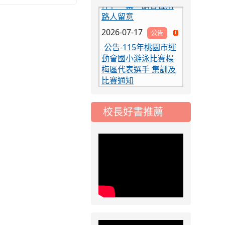
路人留意
2026-07-17
公告
公告-115年桃園市運
動會國小游泳比賽楊
梅區代表選手 集訓及
比賽通知
2026-07-13
重要
115學年度 常態編班
校長好書推薦
暨導師編配作業公告
2026-08-05
重要
115學年度課後照顧
服務班教師甄選簡章
2026-08-03
重要
115學年度一、三、
五年級常態編班結果
公告
2026-07-31
公告