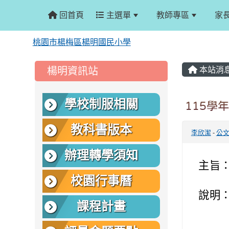
回首頁
主選單
教師專區
家
桃園市楊梅區楊明國民小學
:::
:::
楊明資訊站
本站消
學校制服相關
115學
教科書版本
李欣潔
-
公
辦理轉學須知
主旨
校園行事曆
說明
課程計畫