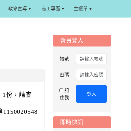
政令宣導
志工專區
主選單
:::
:::
會員登入
2026-08-05
重要
帳號
115學年度課後照顧
服務班教師甄選簡章
密碼
2026-08-03
重要
115學年度一、三、
五年級常態編班結果
記
登入
」1份，請查
公告
住我
2026-07-31
公告
50020548
學校對面建案申請8
月份「施工車輛臨
即時快訊
停」一案，請各位用