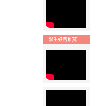
學校對面建案申請8
月份「施工車輛臨
停」一案，請各位用
路人留意
2026-07-17
公告
公告-115年桃園市運
學生好書推薦
動會國小游泳比賽楊
梅區代表選手 集訓及
比賽通知
2026-07-13
重要
115學年度 常態編班
暨導師編配作業公告