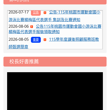
2026-07-17
公告-115年桃園市運動會國小
公告
游泳比賽楊梅區代表選手 集訓及比賽通知
2026-08-06
公告115年桃園市運動會國小游泳比賽
楊梅區代表選手服裝領取通知
2026-08-05
115學年度課後照顧服務班教
重要
師甄選簡章
2026-08-03
115學年度一、三、五年級常
重要
態編班結果公告
校長好書推薦
2026-07-31
學校對面建案申請8月份「施
公告
工車輛臨停」一案，請各位用路人留意
2026-07-17
公告-115年桃園市運動會國小
公告
游泳比賽楊梅區代表選手 集訓及比賽通知