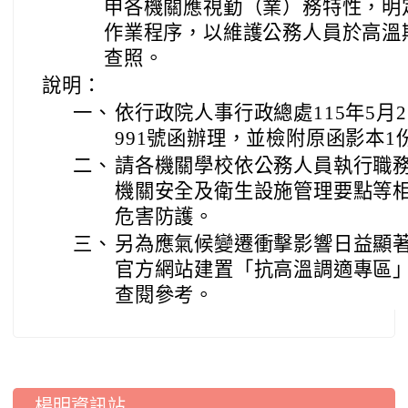
申各機關應視勤（業）務特性，明
作業程序，以維護公務人員於高溫
查照。
說明：
一、
依行政院人事行政總處115年5月25
991號函辦理，並檢附原函影本1
二、
請各機關學校依公務人員執行職
機關安全及衛生設施管理要點等
危害防護。
三、
另為應氣候變遷衝擊影響日益顯
官方網站建置「抗高溫調適專區
查閱參考。
:::
楊明資訊站