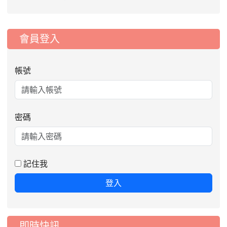
:::
會員登入
帳號
密碼
2026-08-06
公告115年桃園市運動會國小游泳比賽
楊梅區代表選手服裝領取通知
2026-08-05
115學年度課後照顧服務班教
重要
師甄選簡章
記住我
2026-08-03
115學年度一、三、五年級常
重要
登入
態編班結果公告
2026-07-31
學校對面建案申請8月份「施
公告
工車輛臨停」一案，請各位用路人留意
即時快訊