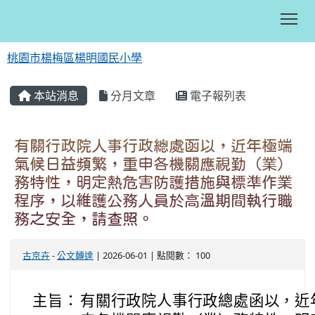
Tog
桃園市楊梅區楊明國民小學
:::
本站消息
分月文章
電子報列表
有關行政院人事行政總處函以，近年極端
氣候日益頻繁，重申各機關應視勤（業）
務特性，明定熱危害防護措施與標準作業
程序，以維護公務人員於高溫期間執行職
務之安全，請查照。
古京卉
-
公文轉達
| 2026-06-01 | 點閱數： 100
主旨：
有關行政院人事行政總處函以，近