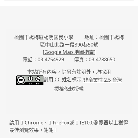
桃園市楊梅區楊明國民小學 地址：桃園市楊梅
區中山北路一段390巷50號
[
Google Map 地圖指南
]
電話：03-4754929 傳真：03-4788650
本站所有內容，除另有註明外，均採用
創用 CC 姓名標示-
非商業性 2.5 台灣
授權條款授權
請用
Chrome
、
FireFox
或
IE10.0瀏覽器以上獲得
最佳瀏覽效果，謝謝！