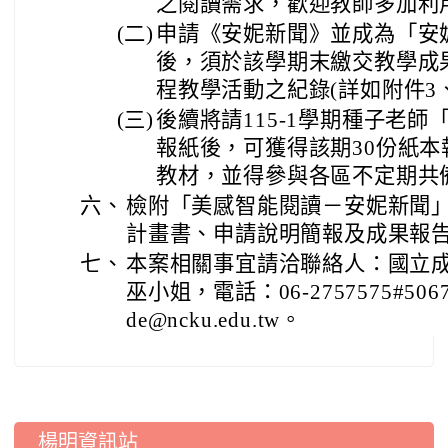
之閱讀需求，歡迎教師多加利
(二)
申請《安妮新聞》並成為「安
後，須於該學期末繳交教學成
程教學活動之紀錄(詳如附件3、
(三)
後續將請115-1學期種子老師
報紙後，可獲得該期30份紙本
教材，並得參與各區不定期共
六、
檢附「美感智能閱讀－安妮新聞
計畫書、申請說明簡報及成果報告
七、
本案相關事宜請洽聯絡人：國立
巫小姐，電話：06-2757575#506
de@ncku.edu.tw。
:::
楊明資訊站