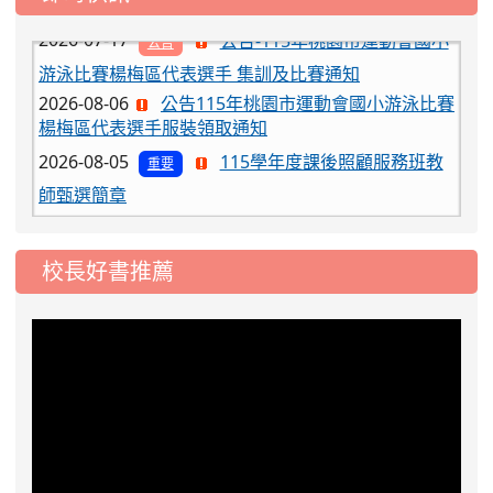
2026-07-17
公告-115年桃園市運動會國小
公告
游泳比賽楊梅區代表選手 集訓及比賽通知
2026-08-06
公告115年桃園市運動會國小游泳比賽
楊梅區代表選手服裝領取通知
2026-08-05
115學年度課後照顧服務班教
重要
師甄選簡章
2026-08-03
115學年度一、三、五年級常
重要
態編班結果公告
2026-07-31
學校對面建案申請8月份「施
校長好書推薦
公告
工車輛臨停」一案，請各位用路人留意
2026-07-17
公告-115年桃園市運動會國小
公告
游泳比賽楊梅區代表選手 集訓及比賽通知