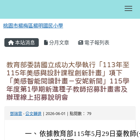
Tog
桃園市楊梅區楊明國民小學
:::
本站消息
分月文章
電子報列表
教育部委請國立成功大學執行「113年至
115年美感與設計課程創新計畫」項下
「美感智能閱讀計畫－安妮新聞」115學
年度第1學期新進種子教師招募計畫書及
辦理線上招募說明會
鄧瑞雲
-
公文轉達
| 2026-06-01 | 點閱數： 79
一、
依據教育部115年5月29日臺教師(一