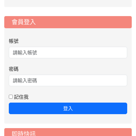
:::
會員登入
帳號
2026-08-06
公告115年桃園市運動會國小游泳比賽
密碼
楊梅區代表選手服裝領取通知
2026-08-05
115學年度課後照顧服務班教
重要
師甄選簡章
記住我
2026-08-03
115學年度一、三、五年級常
重要
登入
態編班結果公告
2026-07-31
學校對面建案申請8月份「施
公告
工車輛臨停」一案，請各位用路人留意
即時快訊