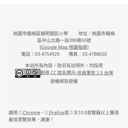
桃園市楊梅區楊明國民小學 地址：桃園市楊梅
區中山北路一段390巷50號
[
Google Map 地圖指南
]
電話：03-4754929 傳真：03-4788650
本站所有內容，除另有註明外，均採用
創用 CC 姓名標示-
非商業性 2.5 台灣
授權條款授權
請用
Chrome
、
FireFox
或
IE10.0瀏覽器以上獲得
最佳瀏覽效果，謝謝！