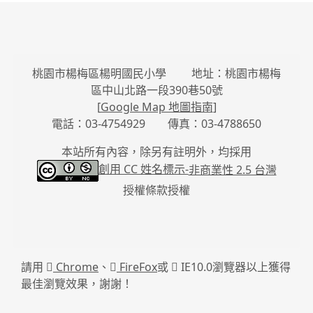
桃園市楊梅區楊明國民小學 地址：桃園市楊梅
區中山北路一段390巷50號
[
Google Map 地圖指南
]
電話：03-4754929 傳真：03-4788650
本站所有內容，除另有註明外，均採用
創用 CC 姓名標示-
非商業性 2.5 台灣
授權條款授權
請用
Chrome
、
FireFox
或
IE10.0瀏覽器以上獲得
最佳瀏覽效果，謝謝！