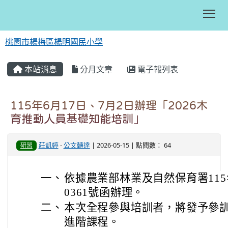
Tog
桃園市楊梅區楊明國民小學
:::
本站消息
分月文章
電子報列表
115年6月17日、7月2日辦理「2026木
育推動人員基礎知能培訓」
莊凱婷
-
公文轉達
| 2026-05-15 | 點閱數： 64
研習
一、
依據農業部林業及自然保育署115年
0361號函辦理。
二、
本次全程參與培訓者，將發予參
進階課程。