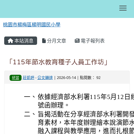
Tog
桃園市楊梅區楊明國民小學
:::
本站消息
分月文章
電子報列表
「115年節水教育種子人員工作坊」
莊凱婷
-
公文轉達
| 2026-05-14 | 點閱數： 92
研習
一、
依據經濟部水利署115年5月12日經水
號函辦理。
二、
旨揭活動在分享經濟部水利署開
育素材，本年度辦理繪本說演節
融入課程與教學應用，進而扎根