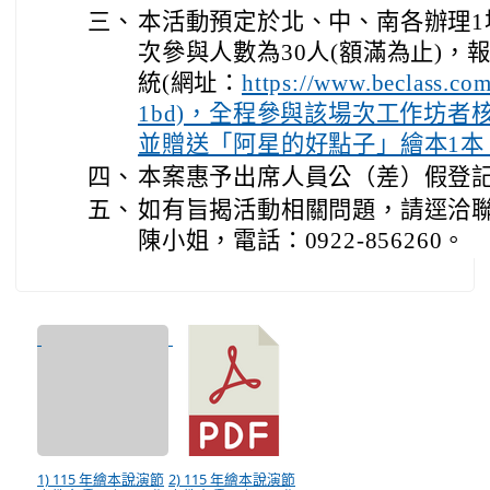
三、
本活動預定於北、中、南各辦理1
次參與人數為30人(額滿為止)，報名
統(網址：
https://www.beclass.c
1bd)，全程參與該場次工作坊者
並贈送「阿星的好點子」繪本1本
四、
本案惠予出席人員公（差）假登
五、
如有旨揭活動相關問題，請逕洽
陳小姐，電話：0922-856260。
1) 115 年繪本說演節
2) 115 年繪本說演節