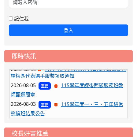
記住我
登入
即時快訊
2026-08-06
公告115年桃園市運動會國小游泳比賽
楊梅區代表選手服裝領取通知
2026-08-05
115學年度課後照顧服務班教
重要
師甄選簡章
2026-08-03
115學年度一、三、五年級常
重要
態編班結果公告
2026-07-31
學校對面建案申請8月份「施
公告
工車輛臨停」一案，請各位用路人留意
校長好書推薦
2026-07-17
公告-115年桃園市運動會國小
公告