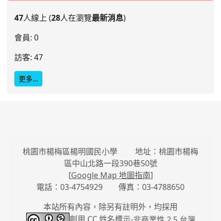
47
人線上 (
28
人在瀏覽
最新消息
)
會員: 0
訪客: 47
更多…
桃園市楊梅區楊明國民小學 地址：桃園市楊梅
區中山北路一段390巷50號
[
Google Map 地圖指南
]
電話：03-4754929 傳真：03-4788650
本站所有內容，除另有註明外，均採用
創用 CC 姓名標示-
非商業性 2.5 台灣