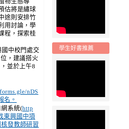
植物生態導
動會國小游泳比賽楊
預估將是繡球
梅區代表選手 集訓及
中途則安排竹
比賽通知
利用討論，學
2026-08-06
公告
115年桃園市運動會國
課程，探索桂
小游泳比賽楊梅區代
表選手服裝領取通知
學生好書推薦
興國中校門處交
2026-08-05
重要
車位，建議搭火
115學年度課後照顧
，並於上午8
服務班教師甄選簡章
2026-08-03
重要
115學年度一、三、
/forms.gle/nDS
五年級常態編班結果
成報名。
公告
網系統(
http
2026-07-31
公告
spx)尋找東興國中項
學校對面建案申請8
月份「施工車輛臨
利核發教師研習