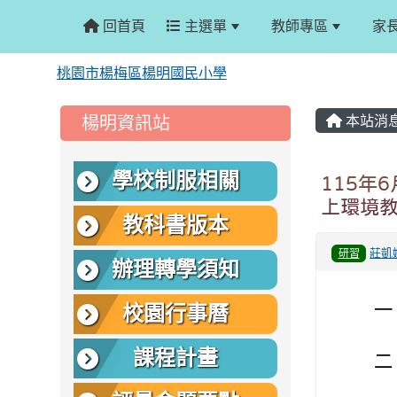
回首頁
主選單
教師專區
家
桃園市楊梅區楊明國民小學
:::
:::
楊明資訊站
本站消
學校制服相關
115年
上環境
教科書版本
莊凱
研習
辦理轉學須知
一
校園行事曆
課程計畫
二