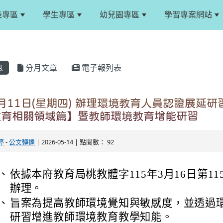
長專區
學生專區
幼兒園專區
學習專案網站
息
分月文章
電子報列表
6月11日(星期四) 辦理環境教育人員認證展延研
教育相關領域篇】暨教師環境教育增能研習
婷
-
公文轉達
| 2026-05-14 | 點閱數： 92
、
依據本府教育局桃教體字115年3月16日第1150
辦理。
、
旨案為提高教師環境覺知與敏感度，並透過
研習增進教師環境教育教學知能。