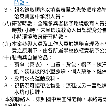
時數。
３、
報名錄取順序以填寫表單之先後順序為
洽東興國中承辦人員。
(八)
研習時數：全程參與者核予環境教育人員
時數6小時，未具環境教育人員認證身分
小時環境教育研習時數。
(九)
本案參與人員及工作人員於課務自理及不
費之原則下，由各所屬學校依權責核予公(
(十)
裝備與自備物品：
１、
雨傘（雨衣）、口罩、背包、帽子、擦
紙、裝垃圾的小塑膠袋、個人藥品、健
２、
飲用水或運動飲料。
３、
視情況可攜帶之物品：涼鞋或另一套乾
水坑可換鞋。
、
本案聯絡人：東興國中蔡宜諶老師，聯絡電話：0