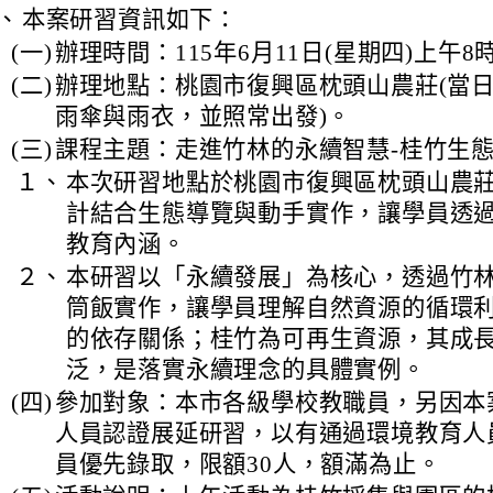
、
本案研習資訊如下：
(一)
辦理時間：115年6月11日(星期四)上午8
(二)
辦理地點：桃園市復興區枕頭山農莊(當
雨傘與雨衣，並照常出發)。
(三)
課程主題：走進竹林的永續智慧-桂竹生
１、
本次研習地點於桃園市復興區枕頭山農
計結合生態導覽與動手實作，讓學員透
教育內涵。
２、
本研習以「永續發展」為核心，透過竹
筒飯實作，讓學員理解自然資源的循環
的依存關係；桂竹為可再生資源，其成
泛，是落實永續理念的具體實例。
(四)
參加對象：本市各級學校教職員，另因本
人員認證展延研習，以有通過環境教育人
員優先錄取，限額30人，額滿為止。