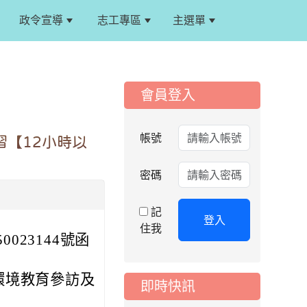
政令宣導
志工專區
主選單
:::
:::
會員登入
帳號
習【12小時以
密碼
記
登入
住我
023144號函
環境教育參訪及
即時快訊