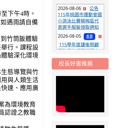
2026-08-06
公告
115年桃園市運動會國
時至下午4時。
小游泳比賽楊梅區代
表選手服裝領取通知
日如遇雨請自備
2026-08-05
重要
115學年度課後照顧
態到竹筒飯體驗
服務班教師甄選簡章
莊舉行。課程設
2026-08-03
重要
過體驗深化環境
115學年度一、三、
校長好書推薦
五年級常態編班結果
林生態導覽與竹
公告
利用與人類生活
2026-07-31
公告
長快速、應用廣
學校對面建案申請8
月份「施工車輛臨
停」一案，請各位用
案為環境教育
路人留意
員認證之教職
2026-07-17
公告
公告-115年桃園市運