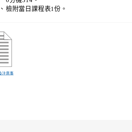
0分機314。
、
檢附當日課程表1份。
訊及注意事