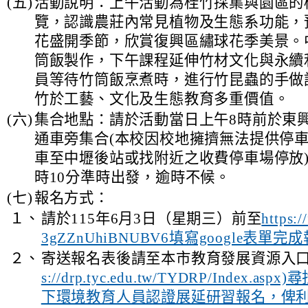
(五)
活動說明：上午活動為桂竹採集與園區的
覽，認識農莊內常見植物及生態系功能，
花盛開季節，欣賞復興區繡球花季美景。
筒飯製作，下午課程延伸竹材文化與永續
員等待竹筒飯烹煮時，進行竹昆蟲的手做
竹於工藝、文化及生態教育多重價值。
(六)
集合地點：請於活動當日上午8時前於東
通車旁集合(本校因校地擁擠無法提供停
車至中壢後站或找附近之收費停車場停放)
時10分準時出發，逾時不候。
(七)
報名方式：
１、
請於115年6月3日（星期三）前至
https:/
3gZZnUhiBNUBV6填寫google表單完
２、
寄送報名表後請至本市教育發展資源入口
s://drp.tyc.edu.tw/TYDRP/Index.a
下環境教育人員認證展延研習報名，俾