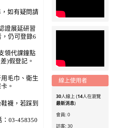
停」一案，請各位用
路人留意
準，如有疑問請
2026-07-17
公告
公告-115年桃園市運
認證展延研習
動會國小游泳比賽楊
者，仍可登錄6
梅區代表選手 集訓及
比賽通知
支領代課鐘點
差)假登記。
汗用毛巾、衛生
線上使用者
保卡。
30
人線上 (
14
人在瀏覽
燥鞋襪，若踩到
最新消息
)
會員: 0
3-458350
訪客: 30