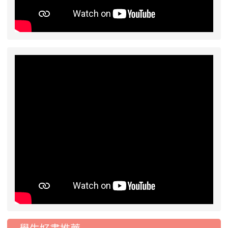
2026-07-31
學校對面建案申請8月份「施
公告
工車輛臨停」一案，請各位用路人留意
2026-07-17
公告-115年桃園市運動會國小
公告
游泳比賽楊梅區代表選手 集訓及比賽通知