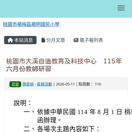
Tog
桃園市楊梅區楊明國民小學
:::
本站消息
分月文章
電子報列表
桃園市大溪自造教育及科技中心 115年
六月份教師研習
簡歆瑜
-
各類活動
| 2026-05-11 | 點閱數： 116
研習
說明：
一、
依據中華民國 114 年 8 月 1 日 桃
函辦理。
二、
各場次主題內容如下：