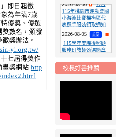
115年桃園市運動會國
組」即日起徵
小游泳比賽楊梅區代
對象為年滿7歲
表選手服裝領取通知
有特優獎、優選
2026-08-05
重要
選獎數名，頒發
115學年度課後照顧
參徵獎辦法。
服務班教師甄選簡章
sin-yi.org.tw/
2026-08-03
重要
第十七屆得獎作
115學年度一、三、
動畫獎網站
http
校長好書推薦
五年級常態編班結果
公告
7/index2.html
2026-07-31
公告
學校對面建案申請8
月份「施工車輛臨
停」一案，請各位用
路人留意
2026-07-17
公告
公告-115年桃園市運