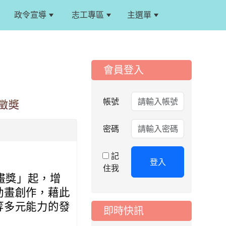
政令宣導
志工專區
主選單
:::
:::
會員登入
帳號
徵獎
密碼
記
登入
住我
畫獎」起，增
動畫創作，藉此
等多元能力的發
即時快訊
2026-08-06
公告