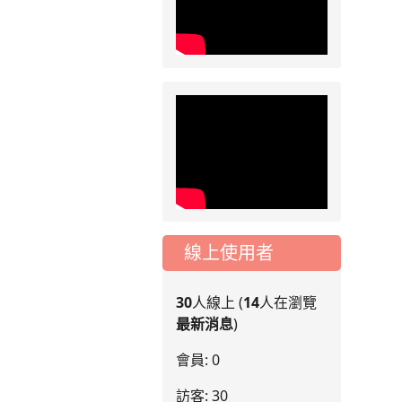
路人留意
2026-07-17
公告
公告-115年桃園市運
動會國小游泳比賽楊
梅區代表選手 集訓及
比賽通知
線上使用者
30
人線上 (
14
人在瀏覽
最新消息
)
會員: 0
訪客: 30