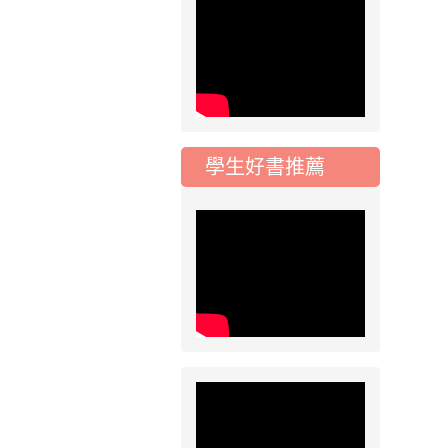
動會國小游泳比賽楊
梅區代表選手 集訓及
比賽通知
2026-08-06
公告
115年桃園市運動會國
小游泳比賽楊梅區代
表選手服裝領取通知
學生好書推薦
2026-08-05
重要
115學年度課後照顧
服務班教師甄選簡章
2026-08-03
重要
115學年度一、三、
五年級常態編班結果
公告
2026-07-31
公告
學校對面建案申請8
月份「施工車輛臨
停」一案，請各位用