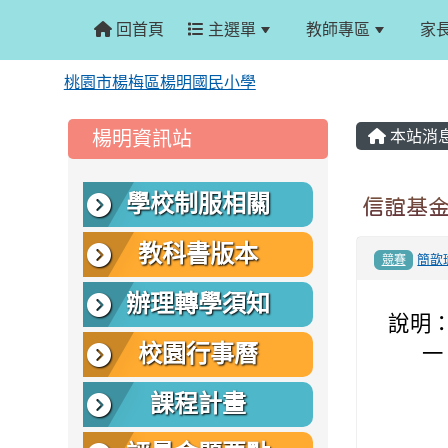
回首頁
主選單
教師專區
家
桃園市楊梅區楊明國民小學
:::
:::
楊明資訊站
本站消
學校制服相關
信誼基
教科書版本
簡歆
競賽
辦理轉學須知
說明
校園行事曆
一
課程計畫