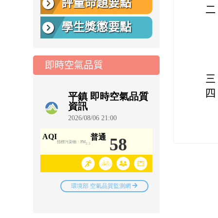
評量命題要點
二
學生獎懲要點
即時空氣品質
三
四