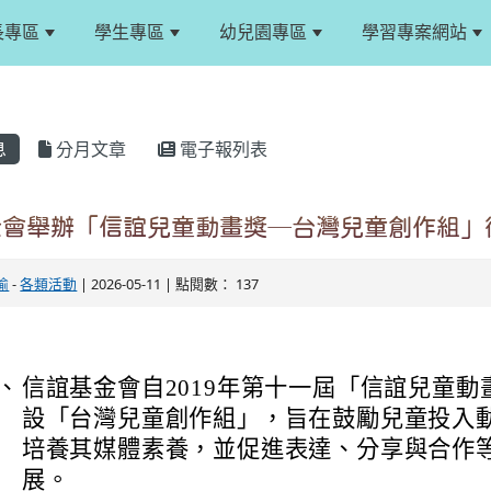
長專區
學生專區
幼兒園專區
學習專案網站
息
分月文章
電子報列表
金會舉辦「信誼兒童動畫獎─台灣兒童創作組」
瑜
-
各類活動
| 2026-05-11 | 點閱數： 137
：
、
信誼基金會自2019年第十一屆「信誼兒童動
設「台灣兒童創作組」，旨在鼓勵兒童投入
培養其媒體素養，並促進表達、分享與合作
展。