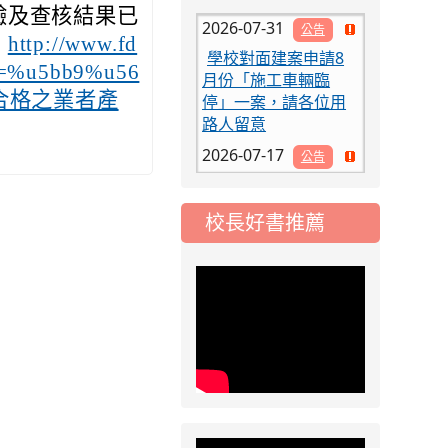
2026-07-31
公告
驗及查核結果已
學校對面建案申請8
：
http://www.fd
月份「施工車輛臨
rd=%u5bb9%u56
停」一案，請各位用
合格之業者產
路人留意
2026-07-17
公告
公告-115年桃園市運
動會國小游泳比賽楊
梅區代表選手 集訓及
校長好書推薦
比賽通知
2026-08-06
公告
115年桃園市運動會國
小游泳比賽楊梅區代
表選手服裝領取通知
2026-08-05
重要
115學年度課後照顧
服務班教師甄選簡章
2026-08-03
重要