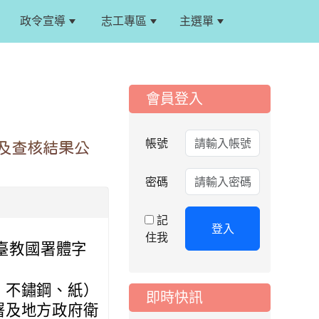
政令宣導
志工專區
主選單
:::
:::
會員登入
2026-08-06
公告
115年桃園市運動會國
帳號
及查核結果公
小游泳比賽楊梅區代
表選手服裝領取通知
密碼
2026-08-05
重要
115學年度課後照顧
記
服務班教師甄選簡章
登入
住我
2026-08-03
日臺教國署體字
重要
115學年度一、三、
五年級常態編班結果
、不鏽鋼、紙）
即時快訊
公告
署及地方政府衛