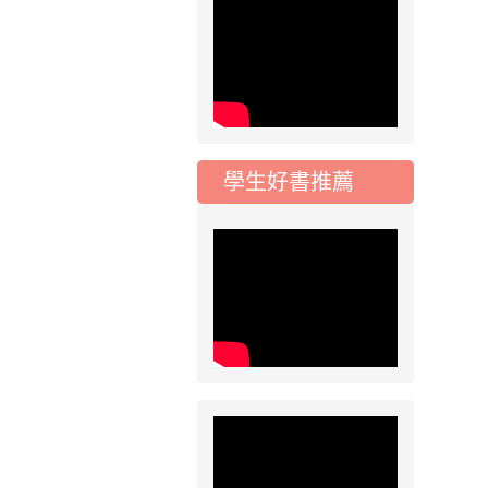
115學年度一、三、
五年級常態編班結果
公告
2026-07-31
公告
學校對面建案申請8
月份「施工車輛臨
學生好書推薦
停」一案，請各位用
路人留意
2026-07-17
公告
公告-115年桃園市運
動會國小游泳比賽楊
梅區代表選手 集訓及
比賽通知