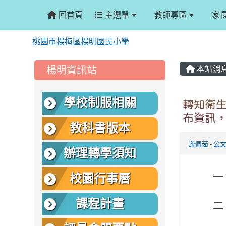
回首頁
主選單
教師專區
家
桃園市楊梅區楊明國民小學
:::
:::
楊明資訊站
本站消
學校制服相關
轉知衛
布資訊
教科書版本
游佩茹
-
公
辦理轉學須知
一
校園行事曆
課程計畫
二