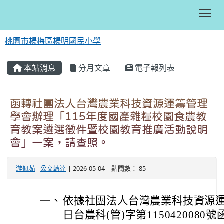
Tog
桃園市楊梅區楊明國民小學
:::
本站消息
分月文章
電子報列表
函轉社團法人台灣農業科技資源運籌管理
學會辦理「115年度國產雜糧校園食農教
育教案遴選徵件暨校園教育推廣活動說明
會」一案，請查照。
游佩茹
-
公文轉達
| 2026-05-04 | 點閱數： 85
一、
依據社團法人台灣農業科技資源運籌
日台農科(管)字第1150420080