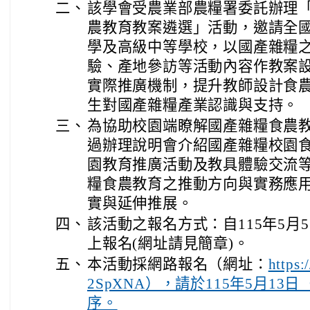
二、
該學會受農業部農糧署委託辦理「
農教育教案遴選」活動，邀請全
學及高級中等學校，以國產雜糧之
驗、產地參訪等活動內容作教案
實際推廣機制，提升教師設計食
生對國產雜糧產業認識與支持。
三、
為協助校園端瞭解國產雜糧食農
過辦理說明會介紹國產雜糧校園
園教育推廣活動及教具體驗交流
糧食農教育之推動方向與實務應
實與延伸推展。
四、
該活動之報名方式：自115年5月
上報名(網址請見簡章)。
五、
本活動採網路報名（網址：
https
2SpXNA），請於115年5月1
序。