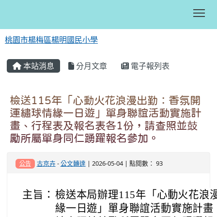
Tog
桃園市楊梅區楊明國民小學
:::
本站消息
分月文章
電子報列表
檢送115年「心動火花浪漫出勤：香氛開
運繡球情緣一日遊」單身聯誼活動實施計
畫、行程表及報名表各1份，請查照並鼓
勵所屬單身同仁踴躍報名參加。
古京卉
-
公文轉達
| 2026-05-04 | 點閱數： 93
公告
主旨：
檢送本局辦理115年「心動火花浪
緣一日遊」單身聯誼活動實施計畫