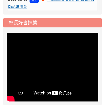
2026-08-03
115學年度一、三、五年級常
重要
態編班結果公告
2026-07-31
學校對面建案申請8月份「施
校長好書推薦
公告
工車輛臨停」一案，請各位用路人留意
2026-07-17
公告-115年桃園市運動會國小
公告
游泳比賽楊梅區代表選手 集訓及比賽通知