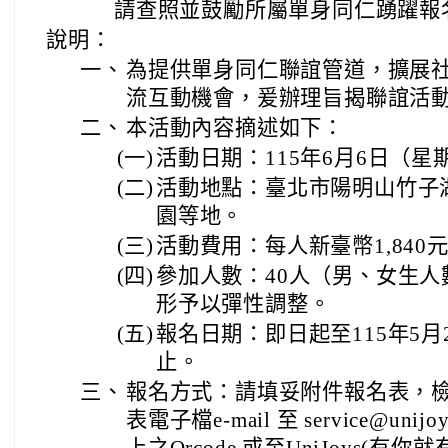
請查照並鼓勵所屬單身同仁踴躍報
說明：
一、
為提供單身同仁聯誼管道，擴展
流互動機會，爰辦理旨揭聯誼活
二、
本活動內容摘述如下：
(一)
活動日期：115年6月6日（星
(二)
活動地點：臺北市陽明山竹子
園等地。
(三)
活動費用：每人新臺幣1,840
(四)
參加人數：40人（男、女生
形予以彈性調整。
(五)
報名日期：即日起至115年5
止。
三、
報名方式：請填妥附件報名表，
表電子檔e-mail 至 service@uni