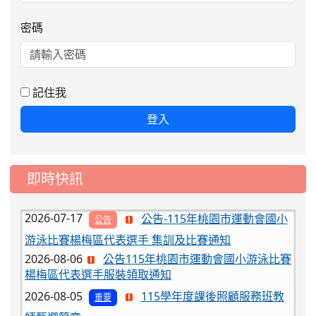
密碼
2026-08-06
公告115年桃園市運動會國小游泳比賽
楊梅區代表選手服裝領取通知
2026-08-05
115學年度課後照顧服務班教
重要
記住我
師甄選簡章
登入
2026-08-03
115學年度一、三、五年級常
重要
態編班結果公告
2026-07-31
學校對面建案申請8月份「施
公告
即時快訊
工車輛臨停」一案，請各位用路人留意
2026-07-17
公告-115年桃園市運動會國小
公告
游泳比賽楊梅區代表選手 集訓及比賽通知
2026-08-06
公告115年桃園市運動會國小游泳比賽
楊梅區代表選手服裝領取通知
2026-08-05
115學年度課後照顧服務班教
重要
師甄選簡章