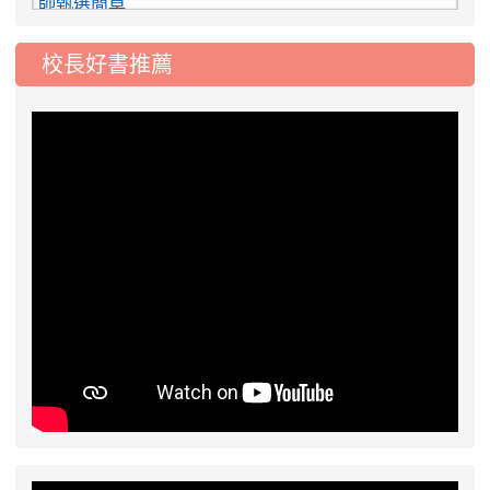
2026-08-03
115學年度一、三、五年級常
重要
態編班結果公告
校長好書推薦
2026-07-31
學校對面建案申請8月份「施
公告
工車輛臨停」一案，請各位用路人留意
2026-07-17
公告-115年桃園市運動會國小
公告
游泳比賽楊梅區代表選手 集訓及比賽通知