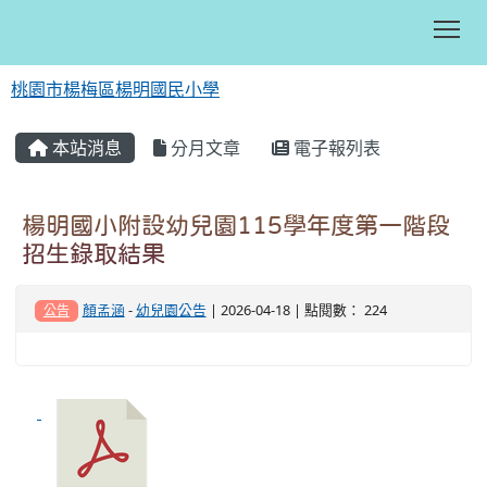
Tog
桃園市楊梅區楊明國民小學
:::
本站消息
分月文章
電子報列表
楊明國小附設幼兒園115學年度第一階段
招生錄取結果
顏孟涵
-
幼兒園公告
| 2026-04-18 | 點閱數： 224
公告