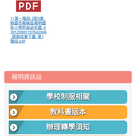
1) 第一階段-3到5歲_
桃園市楊梅區楊明國
民小學附設幼兒園_6
39120981197642046
_錄取結果下載_第1
階段.pdf
:::
楊明資訊站
學校制服相關
教科書版本
辦理轉學須知