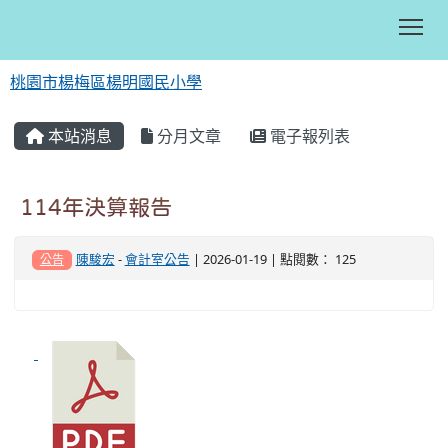
Tog
桃園市楊梅區楊明國民小學
:::
本站消息
分月文章
電子報列表
114年決算報告
陳駿宏
-
會計室公告
| 2026-01-19 | 點閱數： 125
公告