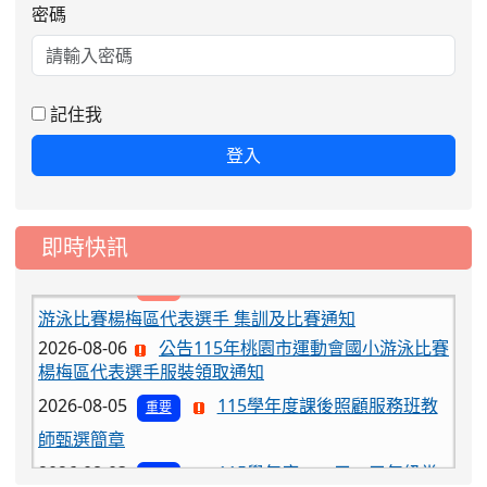
2026-08-06
公告115年桃園市運動會國小游泳比賽
密碼
楊梅區代表選手服裝領取通知
2026-08-05
115學年度課後照顧服務班教
重要
師甄選簡章
記住我
2026-08-03
115學年度一、三、五年級常
重要
登入
態編班結果公告
2026-07-31
學校對面建案申請8月份「施
公告
工車輛臨停」一案，請各位用路人留意
即時快訊
2026-07-17
公告-115年桃園市運動會國小
公告
游泳比賽楊梅區代表選手 集訓及比賽通知
2026-08-06
公告115年桃園市運動會國小游泳比賽
楊梅區代表選手服裝領取通知
2026-08-05
115學年度課後照顧服務班教
重要
師甄選簡章
2026-08-03
115學年度一、三、五年級常
重要