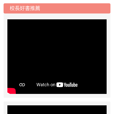
態編班結果公告
校長好書推薦
2026-07-31
學校對面建案申請8月份「施
公告
工車輛臨停」一案，請各位用路人留意
2026-07-17
公告-115年桃園市運動會國小
公告
游泳比賽楊梅區代表選手 集訓及比賽通知