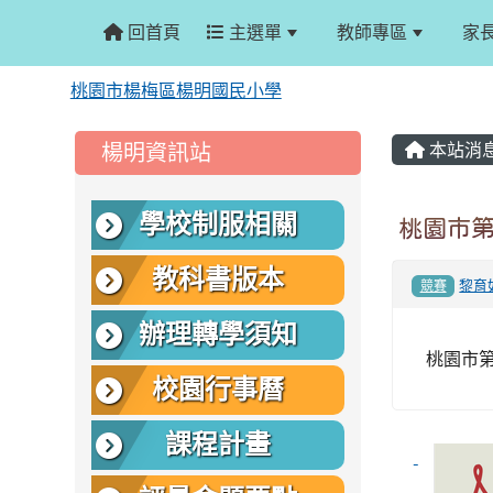
回首頁
主選單
教師專區
家
桃園市楊梅區楊明國民小學
:::
:::
楊明資訊站
本站消
學校制服相關
桃園市
教科書版本
黎育
競賽
辦理轉學須知
桃園市
校園行事曆
課程計畫