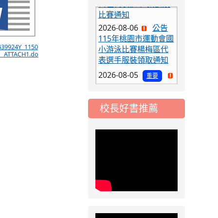
2026-08-06
公告
115年桃園市運動會國
小游泳比賽楊梅區代
表選手服裝領取通知
439924Y_1150
1_ATTACH1.do
2026-08-05
重要
115學年度課後照顧
服務班教師甄選簡章
2026-08-03
重要
校長好書推薦
115學年度一、三、
五年級常態編班結果
公告
2026-07-31
公告
學校對面建案申請8
月份「施工車輛臨
停」一案，請各位用
路人留意
2026-07-17
公告