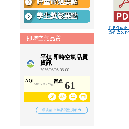
評量命題要點
學生獎懲要點
1) 收件截
誤植 公文.pd
即時空氣品質