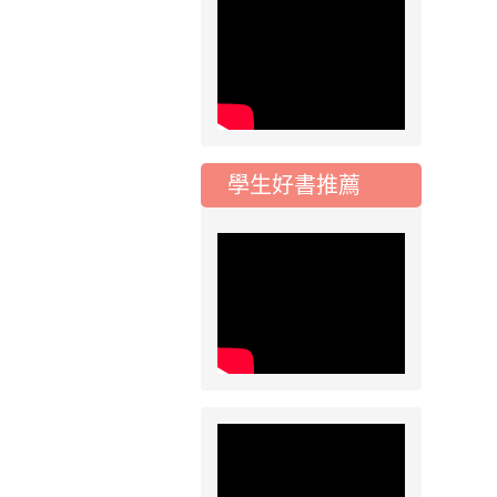
公告-115年桃園市運
動會國小游泳比賽楊
梅區代表選手 集訓及
比賽通知
2026-08-06
公告
115年桃園市運動會國
小游泳比賽楊梅區代
學生好書推薦
表選手服裝領取通知
2026-08-05
重要
115學年度課後照顧
服務班教師甄選簡章
2026-08-03
重要
115學年度一、三、
五年級常態編班結果
公告
2026-07-31
公告
學校對面建案申請8