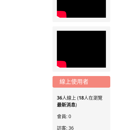
月份「施工車輛臨
停」一案，請各位用
路人留意
2026-07-17
公告
公告-115年桃園市運
動會國小游泳比賽楊
梅區代表選手 集訓及
比賽通知
線上使用者
36
人線上 (
18
人在瀏覽
最新消息
)
會員: 0
訪客: 36