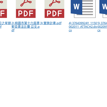
止日之星期
2) 桃園市第十六屆書
3) 實施計畫.pdf
4) 376439924Y_1150
5) 376
f
聖盃書法比賽 公文.p
002011_ATTACH2.do
00209
df
cx
cx