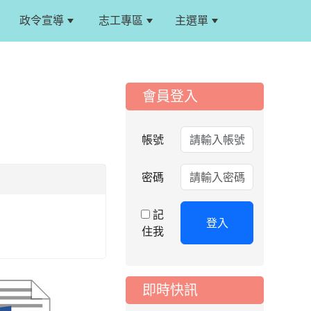
政令宣導
志工專區
主選單
:::
:::
會員登入
帳號
密碼
記
登入
住我
即時快訊