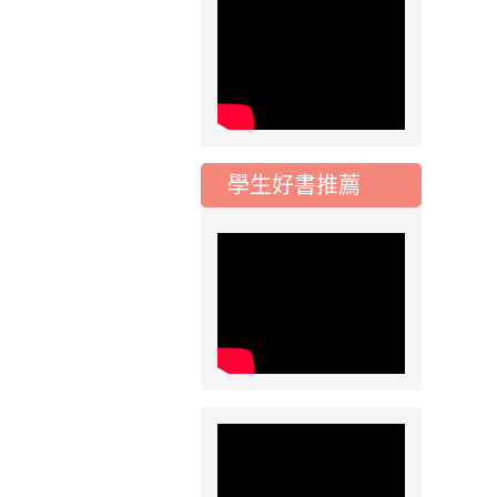
115學年度一、三、
五年級常態編班結果
公告
2026-07-31
公告
學校對面建案申請8
月份「施工車輛臨
停」一案，請各位用
學生好書推薦
路人留意
2026-07-17
公告
公告-115年桃園市運
動會國小游泳比賽楊
梅區代表選手 集訓及
比賽通知