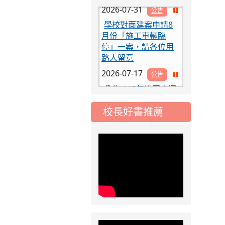
學校對面建案申請8
月份「施工車輛臨
停」一案，請各位用
路人留意
2026-07-17
公告
公告-115年桃園市運
動會國小游泳比賽楊
梅區代表選手 集訓及
比賽通知
校長好書推薦
2026-08-06
公告
115年桃園市運動會國
小游泳比賽楊梅區代
表選手服裝領取通知
2026-08-05
重要
115學年度課後照顧
服務班教師甄選簡章
2026-08-03
重要