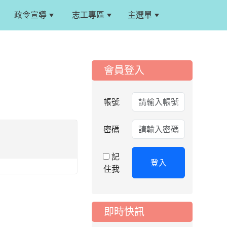
政令宣導
志工專區
主選單
:::
:::
會員登入
2026-08-06
公告
115年桃園市運動會國
帳號
小游泳比賽楊梅區代
表選手服裝領取通知
2026-08-05
密碼
重要
115學年度課後照顧
服務班教師甄選簡章
記
登入
住我
2026-08-03
重要
115學年度一、三、
五年級常態編班結果
公告
即時快訊
2026-07-31
公告