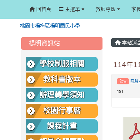
回首頁
主選單
教師專區
家
桃園市楊梅區楊明國民小學
:::
:::
楊明資訊站
本站消
學校制服相關
114年
教科書版本
陳駿
公告
181
辦理轉學須知
校園行事曆
課程計畫