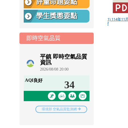
評量命題要點
學生獎懲要點
1) 114年11
f
即時空氣品質