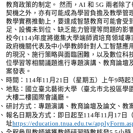
教育政策的制定。 然而，AI 和 5G 兩者除
契機之外，亦有可能成為學習負擔及教學管
教學實務推動上，要達成智慧教育可能會受
足、設備未到位、缺乏能力管理等問題的影響
校今(114)年度將邀集大學端師資培育領域
政府機關代表及中小學教師針對人工智慧應
的現況、施行策略與面臨困難，以及數位科
位學習等相關議題進行專題演講、教育論壇
案發表。
、
時間：114年11月21日（星期五）上午9時
、
地點：國立臺北藝術大學（臺北市北投區學
大樓二樓國際會議廳。
、
研討方式：專題演講、教育論壇及論文、教
、
報名日期及方式：即日起至114年11月17日
址
https://education.tnua.edu.tw/applyForm.
、
全程參與教師將獲教師研習時數核發5.5小時