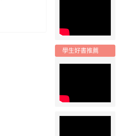
115學年度一、三、
五年級常態編班結果
公告
2026-07-31
公告
學校對面建案申請8
月份「施工車輛臨
學生好書推薦
停」一案，請各位用
路人留意
2026-07-17
公告
公告-115年桃園市運
動會國小游泳比賽楊
梅區代表選手 集訓及
比賽通知