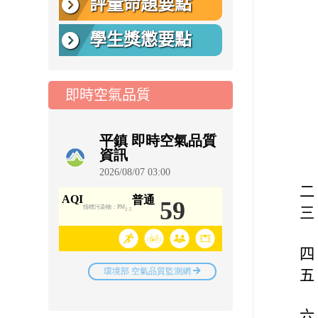
評量命題要點
學生獎懲要點
即時空氣品質
二
三
四
五
六