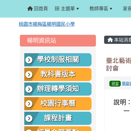
回首頁
主選單
教師專區
家
桃園市楊梅區楊明國民小學
:::
:::
楊明資訊站
本站消
學校制服相關
臺北藝術
討會
教科書版本
簡歆
研習
辦理轉學須知
說明
校園行事曆
一
課程計畫