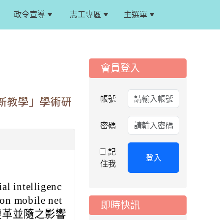
政令宣導
志工專區
主選單
:::
:::
會員登入
2026-08-06
公告
115年桃園市運動會國
帳號
新教學」學術研
小游泳比賽楊梅區代
表選手服裝領取通知
密碼
2026-08-05
重要
115學年度課後照顧
記
登入
服務班教師甄選簡章
住我
2026-08-03
重要
telligenc
115學年度一、三、
五年級常態編班結果
mobile net
即時快訊
公告
變革並隨之影響