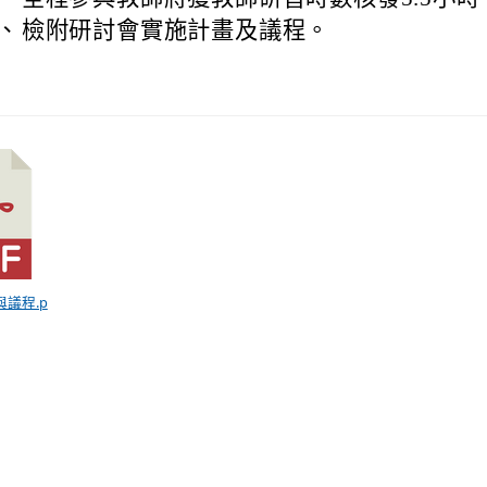
、
檢附研討會實施計畫及議程。
與議程.p