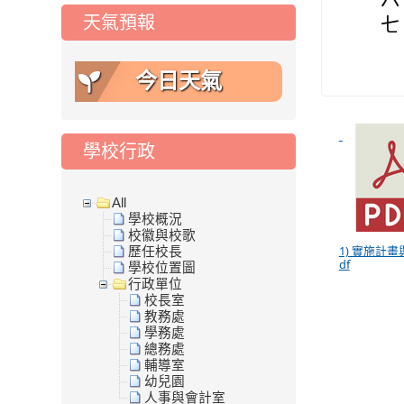
天氣預報
七
今日天氣
學校行政
All
學校概況
校徽與校歌
1) 實施計畫
歷任校長
df
學校位置圖
行政單位
校長室
教務處
學務處
總務處
輔導室
幼兒園
人事與會計室