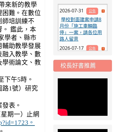
2026-07-31
了帶來新的教學
公告
學校對面建案申請8
理困難。在數位
月份「施工車輛臨
到師培訓練不
停」一案，請各位用
。 鑑此，本
路人留意
專家學者、縣市
2026-07-17
公告
用輔助教學發展
公告-115年桃園市運
技融入教學、數
動會國小游泳比賽楊
及學術論文、教
梅區代表選手 集訓及
校長好書推薦
比賽通知
2026-08-06
公告
起至下午5時。
115年桃園市運動會國
園路1號）研究
小游泳比賽楊梅區代
表選手服裝領取通知
案發表。
2026-08-05
重要
（星期一）止網
115學年度課後照顧
服務班教師甄選簡章
asp?id=1723。
2026-08-03
。
重要