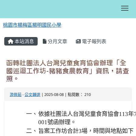
Tog
桃園市楊梅區楊明國民小學
:::
本站消息
分月文章
電子報列表
函轉社團法人台灣兒童食育協會辦理「全
國巡迴工作坊-豬豬食農教育」資訊，請查
照。
游佩茹
-
公文轉達
| 2025-08-08 | 點閱數： 210
一、
依據社團法人台灣兒童食育協會113年7月
001號函辦理。
二、
旨案工作坊合計3場，時間與地點如下