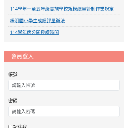
114學年一至五年級實施學校規模總量管制作業規定
楊明國小學生成績評量辦法
114學年度公開授課時間
:::
會員登入
帳號
密碼
2026-08-06
公告115年桃園市運動會國小游泳比賽
楊梅區代表選手服裝領取通知
2026-08-05
115學年度課後照顧服務班教
重要
記住我
師甄選簡章