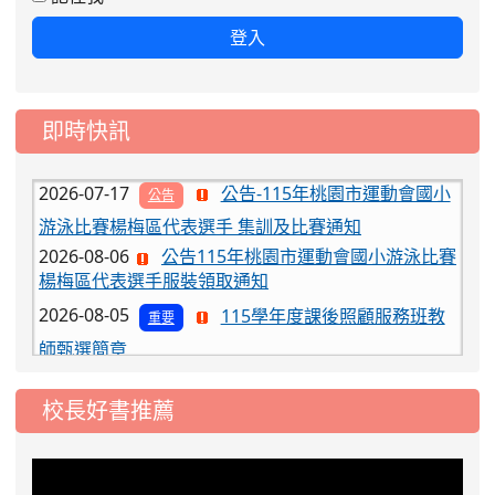
2026-08-03
115學年度一、三、五年級常
重要
登入
態編班結果公告
2026-07-31
學校對面建案申請8月份「施
公告
即時快訊
工車輛臨停」一案，請各位用路人留意
2026-07-17
公告-115年桃園市運動會國小
公告
游泳比賽楊梅區代表選手 集訓及比賽通知
2026-08-06
公告115年桃園市運動會國小游泳比賽
楊梅區代表選手服裝領取通知
2026-08-05
115學年度課後照顧服務班教
重要
師甄選簡章
2026-08-03
115學年度一、三、五年級常
重要
態編班結果公告
校長好書推薦
2026-07-31
學校對面建案申請8月份「施
公告
工車輛臨停」一案，請各位用路人留意
2026-07-17
公告-115年桃園市運動會國小
公告