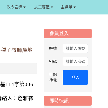
表選手服裝領取通知
政令宣導
志工專區
主選單
:::
2026-08-05
重要
115學年度課後照顧
服務班教師甄選簡章
:::
會員登入
2026-08-03
重要
115學年度一、三、
五年級常態編班結果
帳號
-種子教師產地
公告
2026-07-31
公告
密碼
學校對面建案申請8
月份「施工車輛臨
記
停」一案，請各位用
登入
住我
路人留意
114字第006
2026-07-17
公告
公告-115年桃園市運
聯絡人：詹雅霖
即時快訊
動會國小游泳比賽楊
梅區代表選手 集訓及