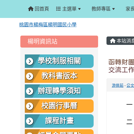
回首頁
主選單
教師專區
家
桃園市楊梅區楊明國民小學
:::
:::
楊明資訊站
本站消
學校制服相關
函轉財
交流工作
教科書版本
游佩茹
-
公
辦理轉學須知
一
校園行事曆
課程計畫
二