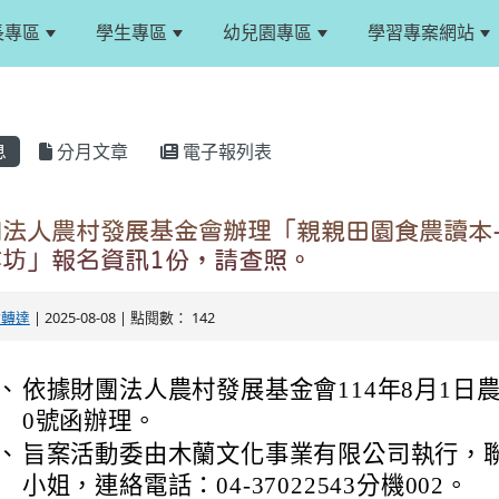
長專區
學生專區
幼兒園專區
學習專案網站
息
分月文章
電子報列表
團法人農村發展基金會辦理「親親田園食農讀本
坊」報名資訊1份，請查照。
文轉達
| 2025-08-08 | 點閱數： 142
、
依據財團法人農村發展基金會114年8月1日農基
0號函辦理。
、
旨案活動委由木蘭文化事業有限公司執行，
小姐，連絡電話：04-37022543分機002。