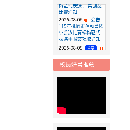
比賽通知
2026-08-06
公告
115年桃園市運動會國
小游泳比賽楊梅區代
表選手服裝領取通知
2026-08-05
重要
115學年度課後照顧
服務班教師甄選簡章
校長好書推薦
2026-08-03
重要
115學年度一、三、
五年級常態編班結果
公告
2026-07-31
公告
學校對面建案申請8
月份「施工車輛臨
停」一案，請各位用
路人留意