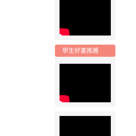
2026-07-17
公告
公告-115年桃園市運
動會國小游泳比賽楊
梅區代表選手 集訓及
比賽通知
學生好書推薦