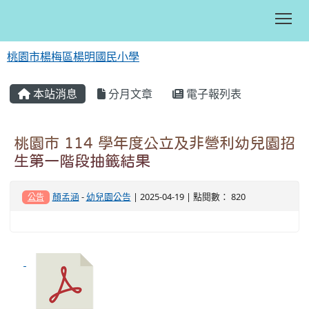
Tog
桃園市楊梅區楊明國民小學
:::
本站消息
分月文章
電子報列表
桃園市 114 學年度公立及非營利幼兒園招
生第一階段抽籤結果
顏孟涵
-
幼兒園公告
| 2025-04-19 | 點閱數： 820
公告