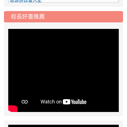
2026-07-31
學校對面建案申請8月份「施
公告
工車輛臨停」一案，請各位用路人留意
校長好書推薦
2026-07-17
公告-115年桃園市運動會國小
公告
游泳比賽楊梅區代表選手 集訓及比賽通知
2026-08-06
公告115年桃園市運動會國小游泳比賽
楊梅區代表選手服裝領取通知
2026-08-05
115學年度課後照顧服務班教
重要
師甄選簡章
2026-08-03
115學年度一、三、五年級常
重要
態編班結果公告
2026-07-31
學校對面建案申請8月份「施
公告
工車輛臨停」一案，請各位用路人留意
2026-07-17
公告-115年桃園市運動會國小
公告
游泳比賽楊梅區代表選手 集訓及比賽通知