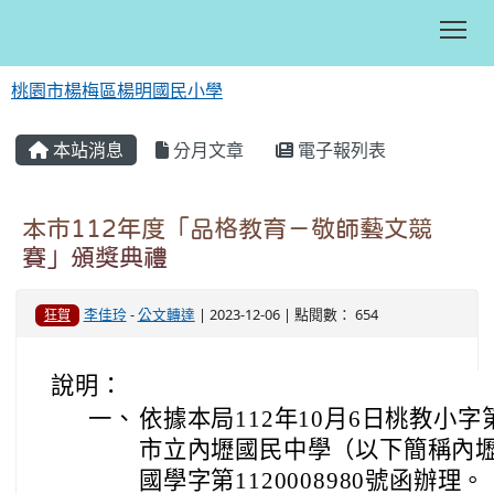
Tog
桃園市楊梅區楊明國民小學
:::
本站消息
分月文章
電子報列表
本市112年度「品格教育－敬師藝文競
賽」頒獎典禮
李佳玲
-
公文轉達
| 2023-12-06 | 點閱數： 654
狂賀
說明：
一、
依據本局112年10月6日桃教小字第
市立內壢國民中學（以下簡稱內壢國
國學字第1120008980號函辦理。