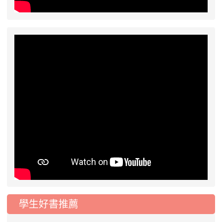
2026-07-17
公告-115年桃園市運動會國小
公告
游泳比賽楊梅區代表選手 集訓及比賽通知
學生好書推薦