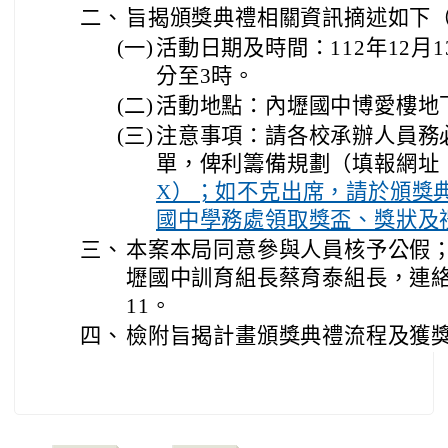
二、
旨揭頒獎典禮相關資訊摘述如下
(一)
活動日期及時間：112年12月
分至3時。
(二)
活動地點：內壢國中博愛樓地
(三)
注意事項：請各校承辦人員務
單，俾利籌備規劃（填報網址
X）；如不克出席，請於頒獎
國中學務處領取獎盃、獎狀及
三、
本案本局同意參與人員核予公假
壢國中訓育組長蔡育泰組長，連絡電話
11。
四、
檢附旨揭計畫頒獎典禮流程及獲獎