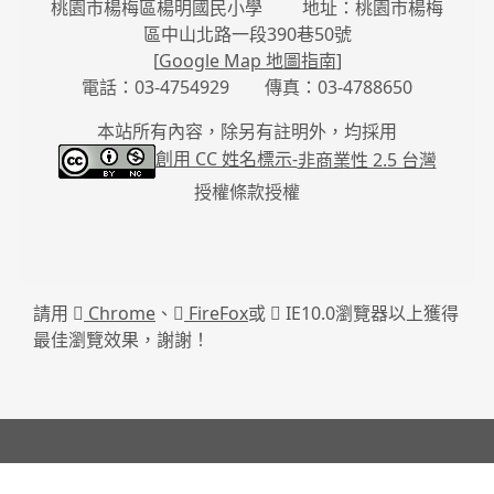
桃園市楊梅區楊明國民小學 地址：桃園市楊梅
區中山北路一段390巷50號
[
Google Map 地圖指南
]
電話：03-4754929 傳真：03-4788650
本站所有內容，除另有註明外，均採用
創用 CC 姓名標示-
非商業性 2.5 台灣
授權條款授權
請用
Chrome
、
FireFox
或
IE10.0瀏覽器以上獲得
最佳瀏覽效果，謝謝！