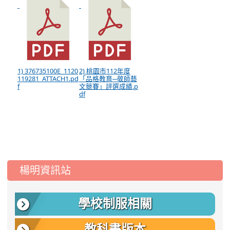
1) 376735100E_1120
2) 桃園市112年度
119281_ATTACH1.pd
「品格教育─敬師藝
f
文競賽」評選成績.p
df
:::
楊明資訊站
學校制服相關
教科書版本