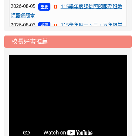
師甄選簡章
2026-08-03
115學年度一、三、五年級常
重要
態編班結果公告
2026-07-31
學校對面建案申請8月份「施
公告
校長好書推薦
工車輛臨停」一案，請各位用路人留意
2026-07-17
公告-115年桃園市運動會國小
公告
游泳比賽楊梅區代表選手 集訓及比賽通知
2026-08-06
公告115年桃園市運動會國小游泳比賽
楊梅區代表選手服裝領取通知
2026-08-05
115學年度課後照顧服務班教
重要
師甄選簡章
2026-08-03
115學年度一、三、五年級常
重要
態編班結果公告
2026-07-31
學校對面建案申請8月份「施
公告
工車輛臨停」一案，請各位用路人留意