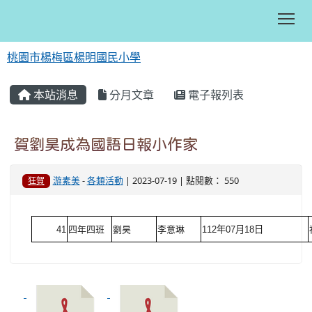
Tog
桃園市楊梅區楊明國民小學
:::
本站消息
分月文章
電子報列表
賀劉昊成為國語日報小作家
游素美
-
各類活動
| 2023-07-19 | 點閱數： 550
狂賀
41
四年四班
劉昊
李意琳
112
年
07
月
18
日