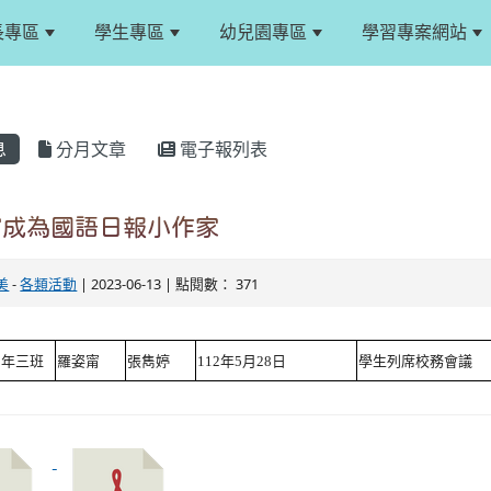
長專區
學生專區
幼兒園專區
學習專案網站
息
分月文章
電子報列表
甯成為國語日報小作家
美
-
各類活動
| 2023-06-13 | 點閱數： 371
四年三班
羅姿甯
張雋婷
112年5月28日
學生列席校務會議