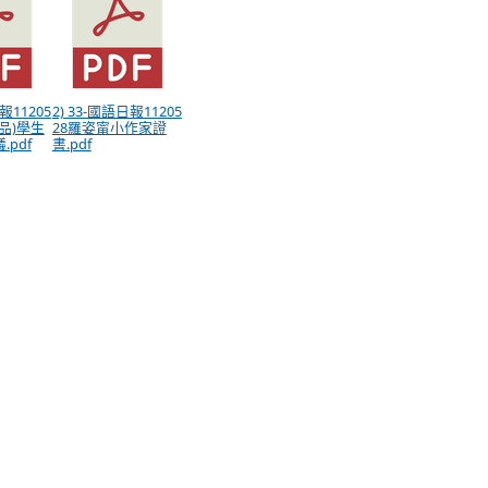
報11205
2) 33-國語日報11205
品)學生
28羅姿甯小作家證
pdf
書.pdf