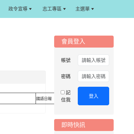
政令宣導
志工專區
主選單
:::
:::
會員登入
2026-08-06
公告
115年桃園市運動會國
小游泳比賽楊梅區代
帳號
表選手服裝領取通知
2026-08-05
重要
密碼
115學年度課後照顧
服務班教師甄選簡章
記
登入
2026-08-03
重要
國語日報
住我
115學年度一、三、
五年級常態編班結果
公告
即時快訊
2026-07-31
公告