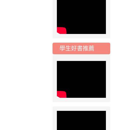
五年級常態編班結果
公告
2026-07-31
公告
學校對面建案申請8
月份「施工車輛臨
停」一案，請各位用
學生好書推薦
路人留意
2026-07-17
公告
公告-115年桃園市運
動會國小游泳比賽楊
梅區代表選手 集訓及
比賽通知