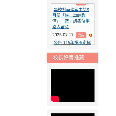
學校對面建案申請8
月份「施工車輛臨
停」一案，請各位用
路人留意
2026-07-17
公告
公告-115年桃園市運
動會國小游泳比賽楊
梅區代表選手 集訓及
比賽通知
校長好書推薦
2026-08-06
公告
115年桃園市運動會國
小游泳比賽楊梅區代
表選手服裝領取通知
2026-08-05
重要
115學年度課後照顧
服務班教師甄選簡章
2026-08-03
重要
115學年度一、三、