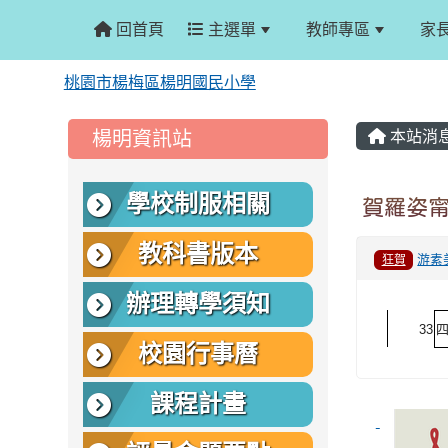
回首頁
主選單
教師專區
家
桃園市楊梅區楊明國民小學
:::
:::
楊明資訊站
本站消
學校制服相關
賀羅姿
教科書版本
游素
狂賀
辦理轉學須知
33
校園行事曆
課程計畫