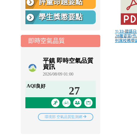
評量命題要點
學生獎懲要點
1) 33-國語日
28羅姿甯(作
即時空氣品質
列席校務學議.