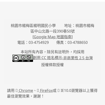
桃園市楊梅區楊明國民小學 地址：桃園市楊梅
區中山北路一段390巷50號
[
Google Map 地圖指南
]
電話：03-4754929 傳真：03-4788650
本站所有內容，除另有註明外，均採用
創用 CC 姓名標示-
非商業性 2.5 台灣
授權條款授權
請用
Chrome
、
FireFox
或
IE10.0瀏覽器以上獲得
最佳瀏覽效果，謝謝！