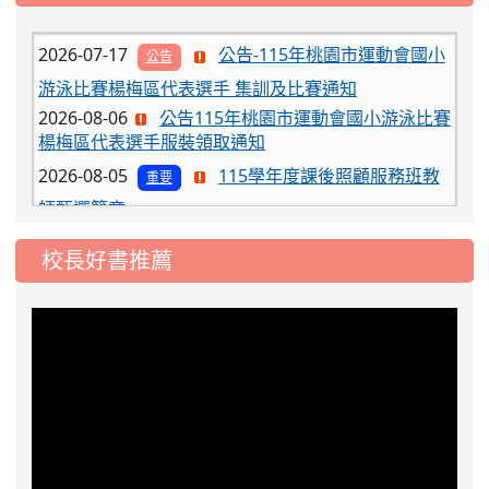
工車輛臨停」一案，請各位用路人留意
2026-07-17
公告-115年桃園市運動會國小
公告
游泳比賽楊梅區代表選手 集訓及比賽通知
2026-08-06
公告115年桃園市運動會國小游泳比賽
楊梅區代表選手服裝領取通知
2026-08-05
115學年度課後照顧服務班教
重要
師甄選簡章
2026-08-03
115學年度一、三、五年級常
重要
態編班結果公告
校長好書推薦
2026-07-31
學校對面建案申請8月份「施
公告
工車輛臨停」一案，請各位用路人留意
2026-07-17
公告-115年桃園市運動會國小
公告
游泳比賽楊梅區代表選手 集訓及比賽通知