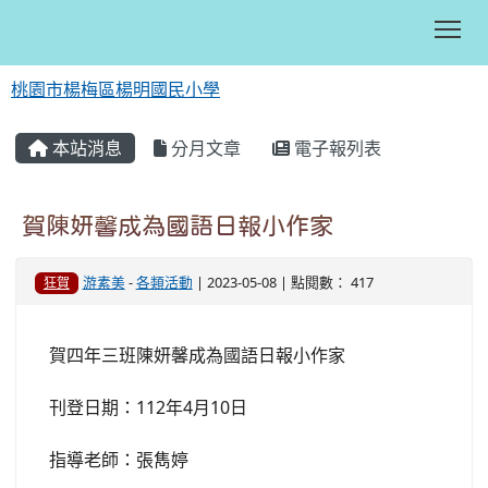
Tog
桃園市楊梅區楊明國民小學
:::
本站消息
分月文章
電子報列表
賀陳妍馨成為國語日報小作家
游素美
-
各類活動
| 2023-05-08 | 點閱數： 417
狂賀
賀四年三班陳妍馨成為國語日報小作家
刊登日期：112年4月10日
指導老師：張雋婷