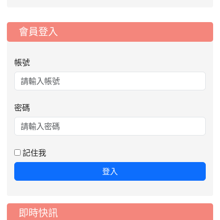
:::
會員登入
帳號
密碼
2026-08-06
公告115年桃園市運動會國小游泳比賽
楊梅區代表選手服裝領取通知
2026-08-05
115學年度課後照顧服務班教
重要
記住我
師甄選簡章
登入
2026-08-03
115學年度一、三、五年級常
重要
態編班結果公告
2026-07-31
學校對面建案申請8月份「施
公告
即時快訊