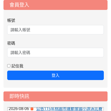
:::
會員登入
帳號
密碼
記住我
登入
2026-08-06
公告115年桃園市運動會國小游泳比賽
即時快訊
楊梅區代表選手服裝領取通知
2026-08-05
115學年度課後照顧服務班教
重要