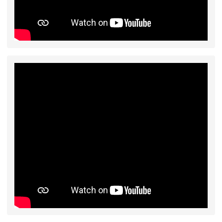
2026-07-17
公告-115年桃園市運動會國小
公告
游泳比賽楊梅區代表選手 集訓及比賽通知