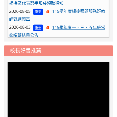
師甄選簡章
2026-08-03
115學年度一、三、五年級常
重要
態編班結果公告
2026-07-31
學校對面建案申請8月份「施
公告
工車輛臨停」一案，請各位用路人留意
2026-07-17
公告-115年桃園市運動會國小
公告
游泳比賽楊梅區代表選手 集訓及比賽通知
校長好書推薦
2026-08-06
公告115年桃園市運動會國小游泳比賽
楊梅區代表選手服裝領取通知
2026-08-05
115學年度課後照顧服務班教
重要
師甄選簡章
2026-08-03
115學年度一、三、五年級常
重要
態編班結果公告
2026-07-31
學校對面建案申請8月份「施
公告
工車輛臨停」一案，請各位用路人留意