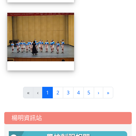
113學生音樂比賽
(current)
«
‹
1
2
3
4
5
›
»
:::
楊明資訊站