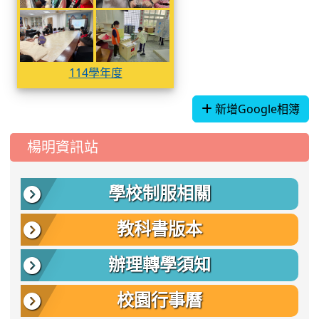
114學年度
114學年度
114學年度
新增Google相簿
:::
楊明資訊站
學校制服相關
教科書版本
辦理轉學須知
校園行事曆