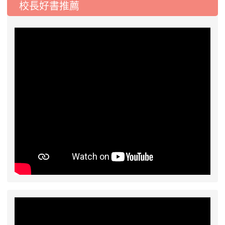
校長好書推薦
2026-07-31
學校對面建案申請8月份「施
公告
工車輛臨停」一案，請各位用路人留意
2026-07-17
公告-115年桃園市運動會國小
公告
游泳比賽楊梅區代表選手 集訓及比賽通知