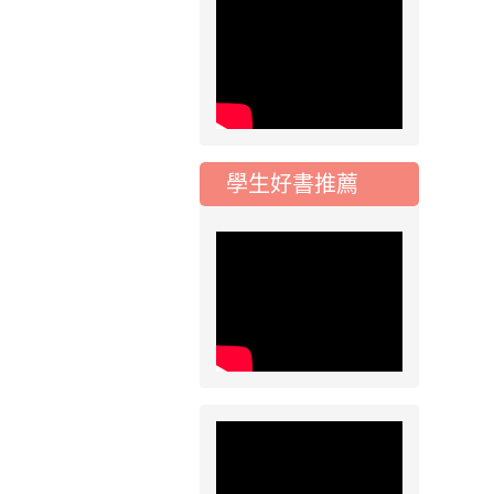
學校對面建案申請8
月份「施工車輛臨
停」一案，請各位用
路人留意
2026-07-17
公告
公告-115年桃園市運
學生好書推薦
動會國小游泳比賽楊
梅區代表選手 集訓及
比賽通知
2026-07-13
重要
115學年度 常態編班
暨導師編配作業公告