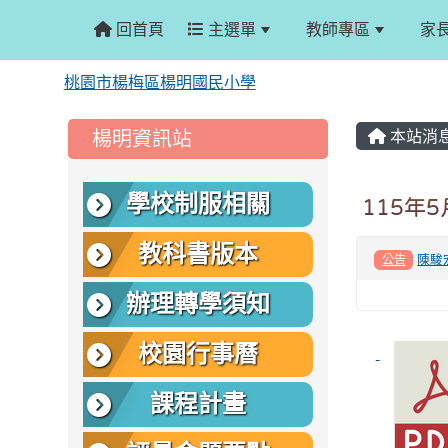
回首頁
主選單
教師專區
家
桃園市楊梅區楊明國民小學
:::
:::
楊明資訊站
本站消
學校制服相關
115年
教科書版本
陳駿
公告
辦理轉學須知
校園行事曆
課程計畫