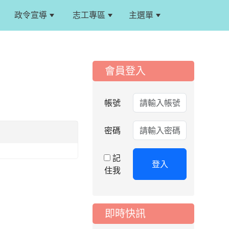
政令宣導
志工專區
主選單
:::
:::
會員登入
2026-08-05
重要
115學年度課後照顧
帳號
服務班教師甄選簡章
2026-08-03
重要
密碼
115學年度一、三、
五年級常態編班結果
記
登入
公告
住我
2026-07-31
公告
學校對面建案申請8
月份「施工車輛臨
即時快訊
停」一案，請各位用