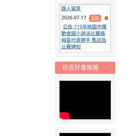
路人留意
2026-07-17
公告
公告-115年桃園市運
動會國小游泳比賽楊
梅區代表選手 集訓及
比賽通知
2026-07-13
重要
115學年度 常態編班
暨導師編配作業公告
校長好書推薦
2026-08-05
重要
115學年度課後照顧
服務班教師甄選簡章
2026-08-03
重要
115學年度一、三、
五年級常態編班結果
公告
2026-07-31
公告