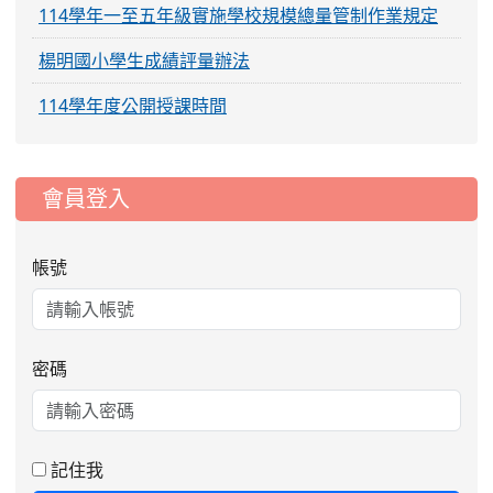
114學年一至五年級實施學校規模總量管制作業規定
楊明國小學生成績評量辦法
114學年度公開授課時間
:::
會員登入
帳號
密碼
2026-08-06
公告115年桃園市運動會國小游泳比賽
楊梅區代表選手服裝領取通知
2026-08-05
115學年度課後照顧服務班教
重要
師甄選簡章
記住我