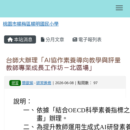
Tog
桃園市楊梅區楊明國民小學
:::
本站消息
分月文章
電子報列表
台師大辦理「AI協作素養導向教學與評量
教師專業成長工作坊－北區場」
簡歆瑜
-
研習進修
| 2026-06-08 | 點閱數： 97
研習
說明：
一、
依據「結合OECD科學素養指標
畫」辦理。
二、
為提升教師運用生成式AI研發素