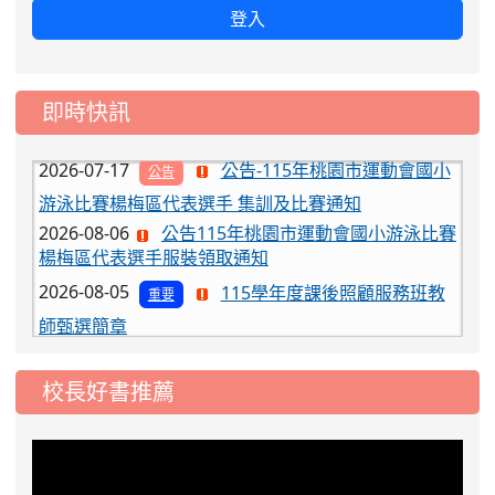
2026-08-03
115學年度一、三、五年級常
重要
登入
態編班結果公告
2026-07-31
學校對面建案申請8月份「施
公告
工車輛臨停」一案，請各位用路人留意
即時快訊
2026-07-17
公告-115年桃園市運動會國小
公告
游泳比賽楊梅區代表選手 集訓及比賽通知
2026-08-06
公告115年桃園市運動會國小游泳比賽
楊梅區代表選手服裝領取通知
2026-08-05
115學年度課後照顧服務班教
重要
師甄選簡章
2026-08-03
115學年度一、三、五年級常
重要
態編班結果公告
校長好書推薦
2026-07-31
學校對面建案申請8月份「施
公告
工車輛臨停」一案，請各位用路人留意
2026-07-17
公告-115年桃園市運動會國小
公告