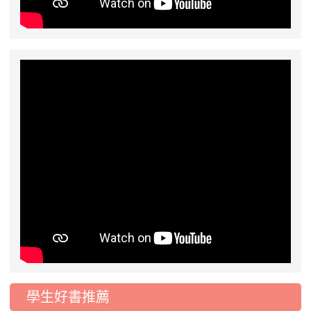
工車輛臨停」一案，請各位用路人留意
2026-07-17
公告-115年桃園市運動會國小
公告
游泳比賽楊梅區代表選手 集訓及比賽通知
學生好書推薦