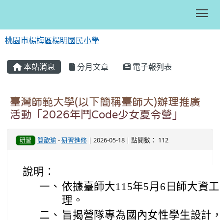
Tog
桃園市楊梅區楊明國民小學
:::
本站消息
分月文章
電子報列表
臺灣師範大學(以下簡稱臺師大)辦理推廣
活動「2026年鬥Code少女夏令營」
簡歆瑜
-
研習進修
| 2026-05-18 | 點閱數： 112
研習
說明：
一、
依據臺師大115年5月6日師大資工字
理。
二、
旨揭營隊專為國內女性學生設計