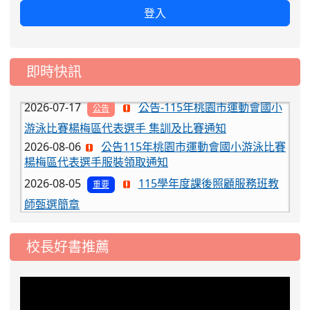
2026-08-03
115學年度一、三、五年級常
重要
登入
態編班結果公告
2026-07-31
學校對面建案申請8月份「施
公告
工車輛臨停」一案，請各位用路人留意
即時快訊
2026-07-17
公告-115年桃園市運動會國小
公告
游泳比賽楊梅區代表選手 集訓及比賽通知
2026-08-06
公告115年桃園市運動會國小游泳比賽
楊梅區代表選手服裝領取通知
2026-08-05
115學年度課後照顧服務班教
重要
師甄選簡章
2026-08-03
115學年度一、三、五年級常
重要
態編班結果公告
校長好書推薦
2026-07-31
學校對面建案申請8月份「施
公告
工車輛臨停」一案，請各位用路人留意
2026-07-17
公告-115年桃園市運動會國小
公告