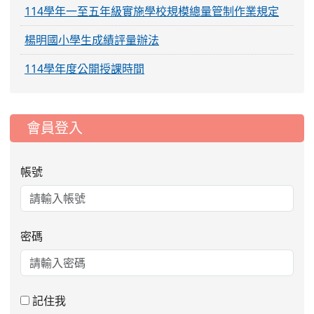
114學年一至五年級實施學校規模總量管制作業規定
楊明國小學生成績評量辦法
114學年度公開授課時間
:::
會員登入
帳號
密碼
2026-08-06
公告115年桃園市運動會國小游泳比賽
楊梅區代表選手服裝領取通知
2026-08-05
115學年度課後照顧服務班教
重要
師甄選簡章
記住我