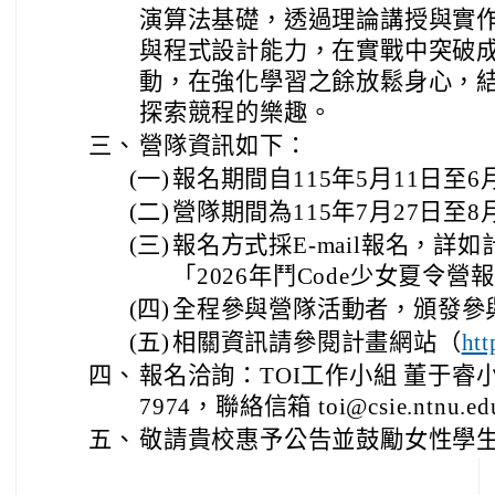
演算法基礎，透過理論講授與實
與程式設計能力，在實戰中突破
動，在強化學習之餘放鬆身心，
探索競程的樂趣。
三、
營隊資訊如下：
(一)
報名期間自115年5月11日至6
(二)
營隊期間為115年7月27日至8
(三)
報名方式採E-mail報名，詳
「2026年鬥Code少女夏令營
(四)
全程參與營隊活動者，頒發參
(五)
相關資訊請參閱計畫網站（
ht
四、
報名洽詢：TOI工作小組 董于睿小姐，
7974，聯絡信箱 toi@csie.ntnu.ed
五、
敬請貴校惠予公告並鼓勵女性學