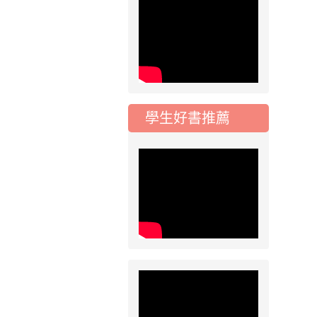
115學年度課後照顧
服務班教師甄選簡章
2026-08-03
重要
115學年度一、三、
五年級常態編班結果
公告
學生好書推薦
2026-07-31
公告
學校對面建案申請8
月份「施工車輛臨
停」一案，請各位用
路人留意
2026-07-17
公告
公告-115年桃園市運
動會國小游泳比賽楊
梅區代表選手 集訓及
比賽通知