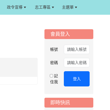
政令宣導
志工專區
主選單
:::
:::
會員登入
帳號
2026-08-06
公告
密碼
115年桃園市運動會國
小游泳比賽楊梅區代
記
表選手服裝領取通知
登入
住我
2026-08-05
重要
115學年度課後照顧
服務班教師甄選簡章
即時快訊
2026-08-03
重要