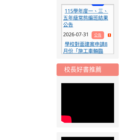
115學年度一、三、
五年級常態編班結果
公告
2026-07-31
公告
學校對面建案申請8
月份「施工車輛臨
停」一案，請各位用
路人留意
2026-07-17
公告
校長好書推薦
公告-115年桃園市運
動會國小游泳比賽楊
梅區代表選手 集訓及
比賽通知
2026-08-06
公告
115年桃園市運動會國
小游泳比賽楊梅區代
表選手服裝領取通知
2026-08-05
重要