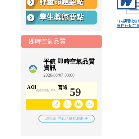
評量命題要點
學生獎懲要點
1) 楊明附幼
度自行招生簡
即時空氣品質