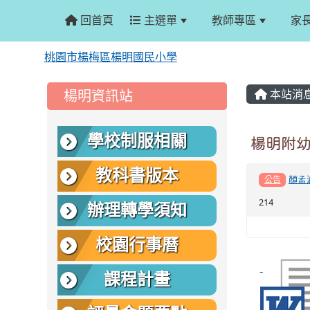
回首頁
主選單
教師專區
家
桃園市楊梅區楊明國民小學
:::
:::
楊明資訊站
本站消
學校制服相關
楊明附幼
教科書版本
顏孟
公告
214
辦理轉學須知
校園行事曆
課程計畫