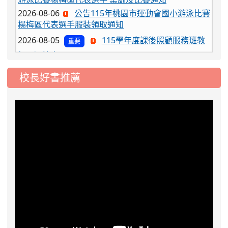
2026-08-06
公告115年桃園市運動會國小游泳比賽
楊梅區代表選手服裝領取通知
2026-08-05
115學年度課後照顧服務班教
重要
師甄選簡章
2026-08-03
115學年度一、三、五年級常
重要
校長好書推薦
態編班結果公告
2026-07-31
學校對面建案申請8月份「施
公告
工車輛臨停」一案，請各位用路人留意
2026-07-17
公告-115年桃園市運動會國小
公告
游泳比賽楊梅區代表選手 集訓及比賽通知