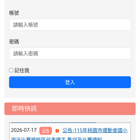
帳號
密碼
2026-08-06
公告115年桃園市運動會國小游泳比賽
楊梅區代表選手服裝領取通知
2026-08-05
115學年度課後照顧服務班教
重要
記住我
師甄選簡章
登入
2026-08-03
115學年度一、三、五年級常
重要
態編班結果公告
2026-07-31
學校對面建案申請8月份「施
公告
即時快訊
工車輛臨停」一案，請各位用路人留意
2026-07-17
公告-115年桃園市運動會國小
公告
游泳比賽楊梅區代表選手 集訓及比賽通知