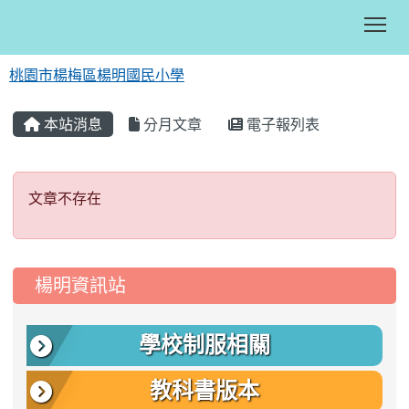
Tog
桃園市楊梅區楊明國民小學
:::
本站消息
分月文章
電子報列表
文章不存在
文章不存在
:::
楊明資訊站
學校制服相關
教科書版本