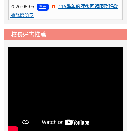
2026-08-05
115學年度課後照顧服務班教
重要
師甄選簡章
2026-08-03
115學年度一、三、五年級常
重要
態編班結果公告
校長好書推薦
2026-07-31
學校對面建案申請8月份「施
公告
工車輛臨停」一案，請各位用路人留意
2026-07-17
公告-115年桃園市運動會國小
公告
游泳比賽楊梅區代表選手 集訓及比賽通知