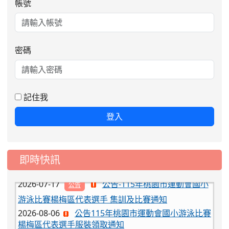
帳號
密碼
2026-08-06
公告115年桃園市運動會國小游泳比賽
楊梅區代表選手服裝領取通知
2026-08-05
115學年度課後照顧服務班教
重要
記住我
師甄選簡章
2026-08-03
115學年度一、三、五年級常
重要
登入
態編班結果公告
2026-07-31
學校對面建案申請8月份「施
公告
即時快訊
工車輛臨停」一案，請各位用路人留意
2026-07-17
公告-115年桃園市運動會國小
公告
游泳比賽楊梅區代表選手 集訓及比賽通知
2026-08-06
公告115年桃園市運動會國小游泳比賽
楊梅區代表選手服裝領取通知