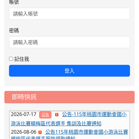
帳號
密碼
2026-08-06
公告115年桃園市運動會國小游泳比賽
楊梅區代表選手服裝領取通知
2026-08-05
115學年度課後照顧服務班教
重要
記住我
師甄選簡章
登入
2026-08-03
115學年度一、三、五年級常
重要
態編班結果公告
2026-07-31
學校對面建案申請8月份「施
公告
即時快訊
工車輛臨停」一案，請各位用路人留意
2026-07-17
公告-115年桃園市運動會國小
公告
游泳比賽楊梅區代表選手 集訓及比賽通知
2026-08-06
公告115年桃園市運動會國小游泳比賽
楊梅區代表選手服裝領取通知