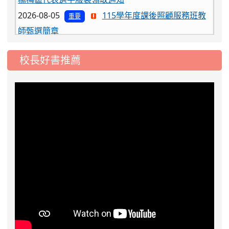
2026-08-05
115學年度課後照顧服務班教
重要
師甄選簡章
2026-08-03
115學年度一、三、五年級常
重要
態編班結果公告
校長好書推薦
2026-07-31
學校對面建案申請8月份「施
公告
工車輛臨停」一案，請各位用路人留意
2026-07-17
公告-115年桃園市運動會國小
公告
游泳比賽楊梅區代表選手 集訓及比賽通知