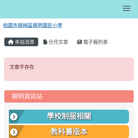
Tog
桃園市楊梅區楊明國民小學
:::
本站消息
分月文章
電子報列表
文章不存在
文章不存在
:::
楊明資訊站
學校制服相關
教科書版本