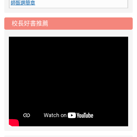
2026-08-03
115學年度一、三、五年級常
重要
態編班結果公告
校長好書推薦
2026-07-31
學校對面建案申請8月份「施
公告
工車輛臨停」一案，請各位用路人留意
2026-07-17
公告-115年桃園市運動會國小
公告
游泳比賽楊梅區代表選手 集訓及比賽通知