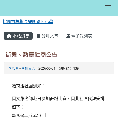
Tog
桃園市楊梅區楊明國民小學
:::
本站消息
分月文章
電子報列表
街舞、熱舞社團公告
李欣潔
-
學校公告
| 2026-05-01 | 點閱數： 139
體育組社團通知：
因文維老師赴日參加舞蹈比賽，因此社團代課安排
如下：
05/05(二) 街舞社｜