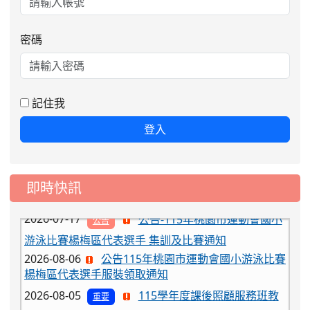
密碼
2026-08-06
公告115年桃園市運動會國小游泳比賽
楊梅區代表選手服裝領取通知
2026-08-05
115學年度課後照顧服務班教
重要
師甄選簡章
記住我
2026-08-03
115學年度一、三、五年級常
重要
登入
態編班結果公告
2026-07-31
學校對面建案申請8月份「施
公告
即時快訊
工車輛臨停」一案，請各位用路人留意
2026-07-17
公告-115年桃園市運動會國小
公告
游泳比賽楊梅區代表選手 集訓及比賽通知
2026-08-06
公告115年桃園市運動會國小游泳比賽
楊梅區代表選手服裝領取通知
2026-08-05
115學年度課後照顧服務班教
重要
師甄選簡章