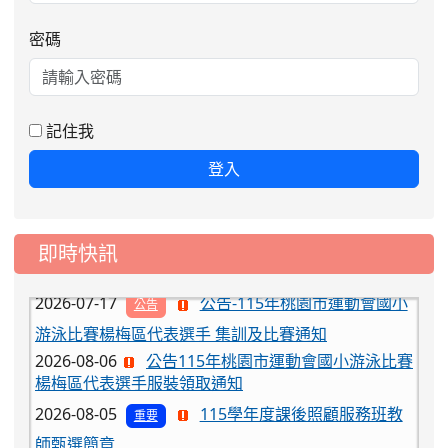
密碼
2026-08-06
公告115年桃園市運動會國小游泳比賽
楊梅區代表選手服裝領取通知
2026-08-05
115學年度課後照顧服務班教
重要
記住我
師甄選簡章
2026-08-03
115學年度一、三、五年級常
重要
登入
態編班結果公告
2026-07-31
學校對面建案申請8月份「施
公告
即時快訊
工車輛臨停」一案，請各位用路人留意
2026-07-17
公告-115年桃園市運動會國小
公告
游泳比賽楊梅區代表選手 集訓及比賽通知
2026-08-06
公告115年桃園市運動會國小游泳比賽
楊梅區代表選手服裝領取通知
2026-08-05
115學年度課後照顧服務班教
重要
師甄選簡章