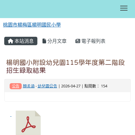
Tog
桃園市楊梅區楊明國民小學
:::
本站消息
分月文章
電子報列表
楊明國小附設幼兒園115學年度第二階段
招生錄取結果
顏孟涵
-
幼兒園公告
| 2026-04-27 | 點閱數： 154
公告