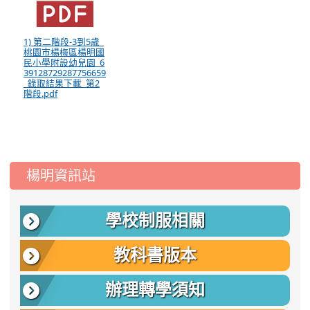
1) 第二階段-3到5歲_
桃園市楊梅區楊明國
民小學附設幼兒園_6
39128729287756659
_錄取結果下載_第2
階段.pdf
:::
楊明資訊站
學校制服相關
教科書版本
辦理轉學須知