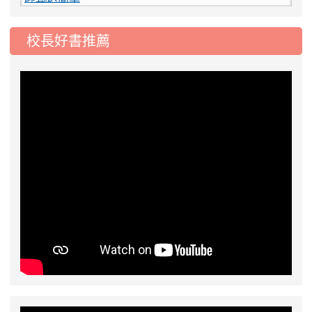
2026-08-03
115學年度一、三、五年級常
重要
態編班結果公告
校長好書推薦
2026-07-31
學校對面建案申請8月份「施
公告
工車輛臨停」一案，請各位用路人留意
2026-07-17
公告-115年桃園市運動會國小
公告
游泳比賽楊梅區代表選手 集訓及比賽通知