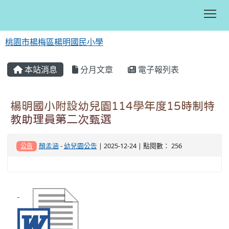
Tog
桃園市楊梅區楊明國民小學
:::
本站消息
分月文章
電子報列表
楊明國小附設幼兒園114學年度15時制特
教助理員第二次甄選
顏孟涵
-
幼兒園公告
| 2025-12-24 | 點閱數： 256
公告