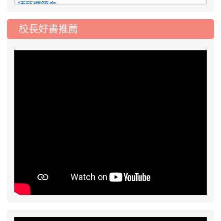
2026-08-03
115學年度一、三、五年級常
重要
校長好書推薦
態編班結果公告
2026-07-31
學校對面建案申請8月份「施
公告
工車輛臨停」一案，請各位用路人留意
2026-07-17
公告-115年桃園市運動會國小
公告
游泳比賽楊梅區代表選手 集訓及比賽通知