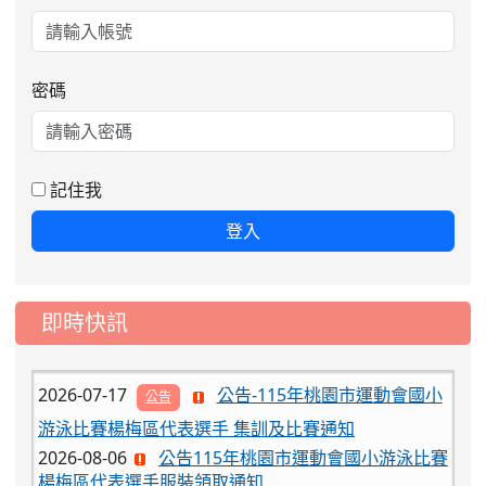
密碼
2026-08-06
公告115年桃園市運動會國小游泳比賽
楊梅區代表選手服裝領取通知
2026-08-05
115學年度課後照顧服務班教
重要
記住我
師甄選簡章
登入
2026-08-03
115學年度一、三、五年級常
重要
態編班結果公告
2026-07-31
學校對面建案申請8月份「施
公告
即時快訊
工車輛臨停」一案，請各位用路人留意
2026-07-17
公告-115年桃園市運動會國小
公告
游泳比賽楊梅區代表選手 集訓及比賽通知
2026-08-06
公告115年桃園市運動會國小游泳比賽
楊梅區代表選手服裝領取通知