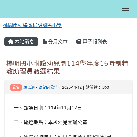
Tog
桃園市楊梅區楊明國民小學
:::
本站消息
分月文章
電子報列表
楊明國小附設幼兒園114學年度15時制特
教助理員甄選結果
顏孟涵
-
幼兒園公告
| 2025-11-12 | 點閱數： 360
公告
114
11
12
一、甄選日期：
年
月
日
二、甄選地點：本校幼兒園辦公室