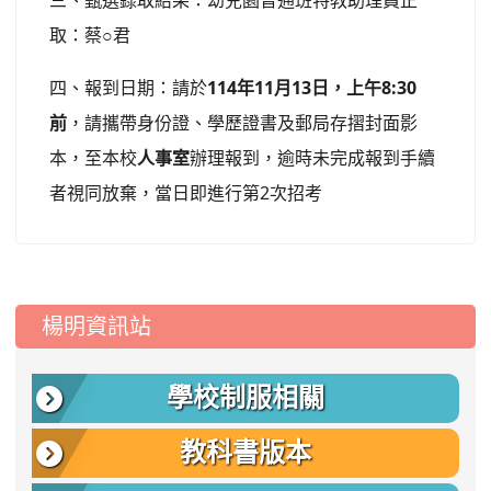
三、甄選錄取結果：幼兒園普通班特教助理員正
○
取：蔡
君
114
11
13
8
:
3
0
四、報到日期：請於
年
月
日，上午
前
，請攜帶身份證、學歷證書及郵局存摺封面影
本，至本校
人事室
辦理報到，逾時未完成報到手續
2
者視同放棄，當日即進行第
次招考
:::
楊明資訊站
學校制服相關
教科書版本