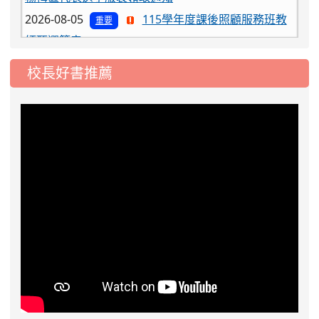
2026-08-05
115學年度課後照顧服務班教
重要
師甄選簡章
2026-08-03
115學年度一、三、五年級常
重要
校長好書推薦
態編班結果公告
2026-07-31
學校對面建案申請8月份「施
公告
工車輛臨停」一案，請各位用路人留意
2026-07-17
公告-115年桃園市運動會國小
公告
游泳比賽楊梅區代表選手 集訓及比賽通知