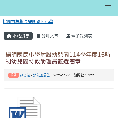
Tog
桃園市楊梅區楊明國民小學
:::
本站消息
分月文章
電子報列表
楊明國民小學附設幼兒園114學年度15時
制幼兒園特教助理員甄選簡章
顏孟涵
-
幼兒園公告
| 2025-11-06 | 點閱數： 322
公告