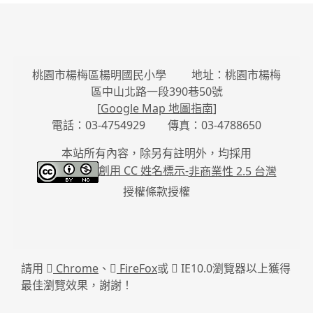
桃園市楊梅區楊明國民小學 地址：桃園市楊梅
區中山北路一段390巷50號
[
Google Map 地圖指南
]
電話：03-4754929 傳真：03-4788650
本站所有內容，除另有註明外，均採用
創用 CC 姓名標示-
非商業性 2.5 台灣
授權條款授權
請用
Chrome
、
FireFox
或
IE10.0瀏覽器以上獲得
最佳瀏覽效果，謝謝！