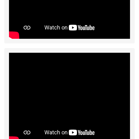
態編班結果公告
2026-07-31
學校對面建案申請8月份「施
公告
工車輛臨停」一案，請各位用路人留意
2026-07-17
公告-115年桃園市運動會國小
公告
游泳比賽楊梅區代表選手 集訓及比賽通知