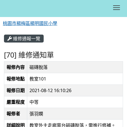
Tog
桃園市楊梅區楊明國民小學
:::
維修通報一覽
[70] 維修通知單
報修內容
磁磚脫落
報修地點
教室101
報修日期
2021-08-12 16:10:26
嚴重程度
中等
報修者
張羽嫻
詳細說明
教室外主走廊窗台磁磚脫落，需進行修補。