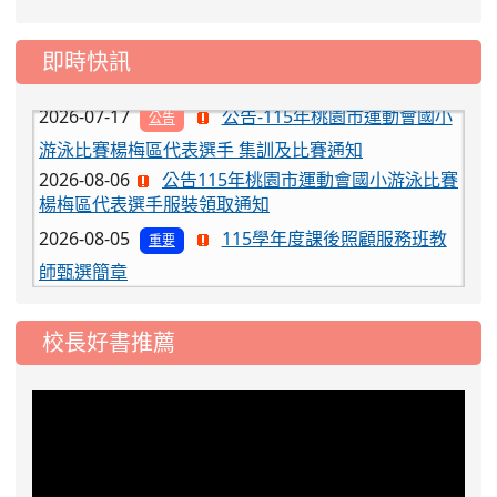
2026-07-31
學校對面建案申請8月份「施
公告
即時快訊
工車輛臨停」一案，請各位用路人留意
2026-07-17
公告-115年桃園市運動會國小
公告
游泳比賽楊梅區代表選手 集訓及比賽通知
2026-08-06
公告115年桃園市運動會國小游泳比賽
楊梅區代表選手服裝領取通知
2026-08-05
115學年度課後照顧服務班教
重要
師甄選簡章
2026-08-03
115學年度一、三、五年級常
重要
態編班結果公告
校長好書推薦
2026-07-31
學校對面建案申請8月份「施
公告
工車輛臨停」一案，請各位用路人留意
2026-07-17
公告-115年桃園市運動會國小
公告
游泳比賽楊梅區代表選手 集訓及比賽通知