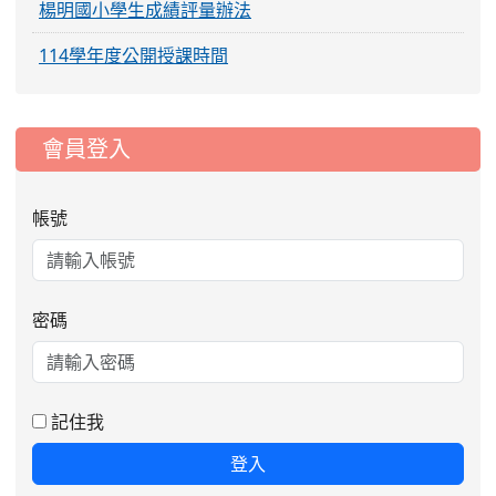
楊明國小學生成績評量辦法
114學年度公開授課時間
:::
會員登入
帳號
密碼
2026-08-06
公告115年桃園市運動會國小游泳比賽
楊梅區代表選手服裝領取通知
2026-08-05
115學年度課後照顧服務班教
重要
記住我
師甄選簡章
2026-08-03
115學年度一、三、五年級常
重要
登入
態編班結果公告