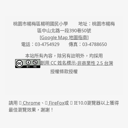
桃園市楊梅區楊明國民小學 地址：桃園市楊梅
區中山北路一段390巷50號
[
Google Map 地圖指南
]
電話：03-4754929 傳真：03-4788650
本站所有內容，除另有註明外，均採用
創用 CC 姓名標示-
非商業性 2.5 台灣
授權條款授權
請用
Chrome
、
FireFox
或
IE10.0瀏覽器以上獲得
最佳瀏覽效果，謝謝！