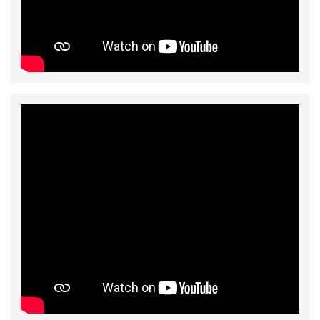
態編班結果公告
2026-07-31
學校對面建案申請8月份「施
公告
工車輛臨停」一案，請各位用路人留意
2026-07-17
公告-115年桃園市運動會國小
公告
游泳比賽楊梅區代表選手 集訓及比賽通知